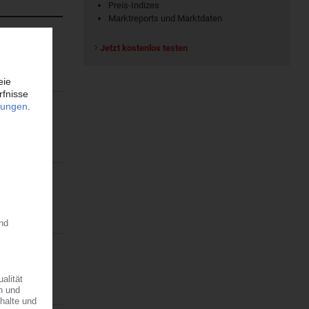
Preis-Indizes
Marktreports und Marktdaten
Jetzt kostenlos testen
 2026 den
rfahren
ffnet. Die
ellte das