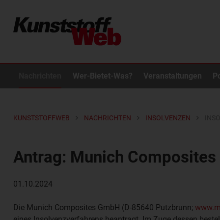
Nachrichten
Wer-Bietet-Was?
Veranstaltungen
P
KUNSTSTOFFWEB
NACHRICHTEN
INSOLVENZEN
INS
Antrag: Munich Composite
01.10.2024
Die
Munich Composites GmbH
(D-85640 Putzbrunn;
www.mu
eines Insolvenzverfahrens beantragt. Im Zuge dessen best