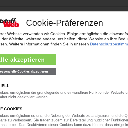
rens beantragt. Das Amtsgericht Siegen bestellte daraufhin am 27. Juli
ure zum vorläufigen...
05.08.2026
KG
 KG hat das Amtsgericht Darmstadt am 1. August 2026 das Insolvenzve
on der Kanzlei Hezel Hancke Partner...
04.08.2026
s Amtsgericht Regensburg am 27. Juli 2026 das Insolvenzverfahren erö
rwalterin. KPR hatte Mitte Mai die...
30.07.2026
bH
nsolvenz in Eigenverwaltung beantragt. Zum vorläufigen Sachwalter best
 Matthias Bayer von der Kanzlei Abel...
29.07.2026