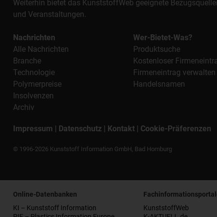
Weiterhin bietet das KunststoffWeb geeignete Bezugsquelle
und Veranstaltungen.
Nachrichten
Wer-Bietet-Was?
Alle Nachrichten
Produktsuche
Branche
Kostenloser Firmeneintr
Technologie
Firmeneintrag verwalten
Polymerpreise
Handelsnamen
Insolvenzen
Archiv
Impressum
|
Datenschutz
|
Kontakt
|
Cookie-Präferenzen
© 1996-2026 Kunststoff Information GmbH, Bad Homburg
Online-Datenbanken
Fachinformationsportal
KI – Kunststoff Information
KunststoffWeb
PIE – Plastics Information Europe
K-AKTUELL.de