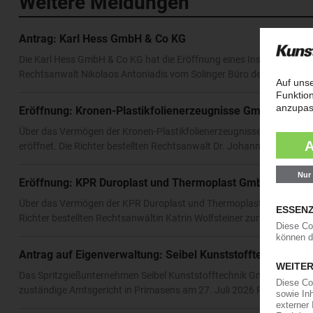
Weitere Meldungen
Antrag: Karl Hess GmbH & Co KG
Die Karl Hess GmbH & Co KG hat die Eröffnung eines Insolvenzverfah
Rechtsanwalt Nikolaos Antoniadis vom Solinger Büro der Kanzlei An
Eröffnung: Kronen-Plastikfolienerzeugnisse GmbH & Co 
Über das Vermögen der Kronen-Plastikfolienerzeugnisse GmbH & Co
eröffnet. Die Richter bestellten Rechtsanwalt Dr. Johannes Hancke v
Eröffnung: KPR Duroplast und Thermoplast GmbH
Über das Vermögen der KPR Duroplast und Thermoplast GmbH hat da
Richter bestellten Rechtsanwältin Katrin Wolfsteiner zur Insolvenzve
Antrag auf Eigenverwaltung: Seibel Kunststofftechnik Gm
Das Spritzgießunternehmen Seibel Kunststofftechnik GmbH hat die I
zuständige Amtsgericht in Primasens am 27. Juli 2026 Rechtsanwalt