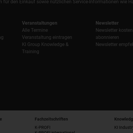
n für den Einkauf sowie nützlichen Service-Informationen wie
Veranstaltungen
Newsletter
Alle Termine
Newsletter kosten
ag
Veranstaltung eintragen
abonnieren
KI Group Knowledge &
Newsletter empfe
Training
e
Fachzeitschriften
Knowledg
K-PROFI
KI Industr
K-PROFI international