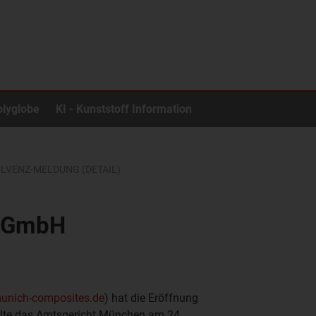
olyglobe
KI - Kunststoff Information
OLVENZ-MELDUNG (DETAIL)
s GmbH
nich-composites.de
) hat die Eröffnung
ellte das Amtsgericht München am 24.