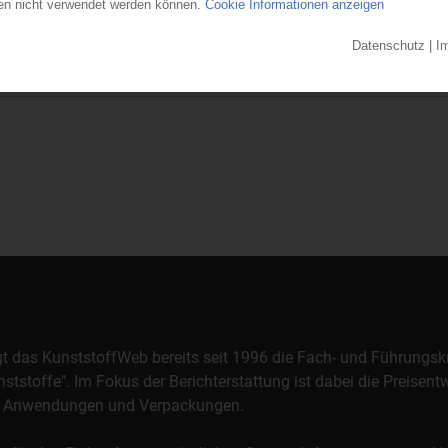
s beantragt. Das zuständige Amtsgericht Saarbrücken bestellte daraufhi
irtschaftskanzlei Moenig zum...
28.07.2026
orgt das KunststoffWeb bereits seit 1996 die Fach- und Führungsk
stoffe". Im Fokus der Berichterstattung ist dabei die Preisentw
al, Anwendungen und Verpackungen.