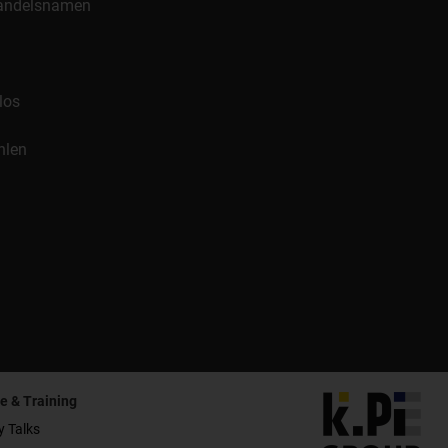
 Handelsnamen
los
hlen
e & Training
y Talks