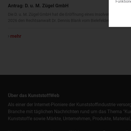
Antrag: D. u. M. Zügel GmbH
Die D. u. M. Zügel GmbH hat die Eröffnung eines Insolvenzverfahren
2026 den Rechtsanwalt Dr. Dennis Blank vom Bielefelder Büro der W
mehr
Über das KunststoffWeb
Als einer der Internet-Pioniere der Kunststoffindustrie vers
Branche mit täglichen Nachrichten rund um das Thema "Kunst
Kunststoffe sowie Märkte, Unternehmen, Produkte, Materi