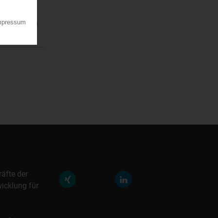
n am 30. Juni
räfte der
icklung für