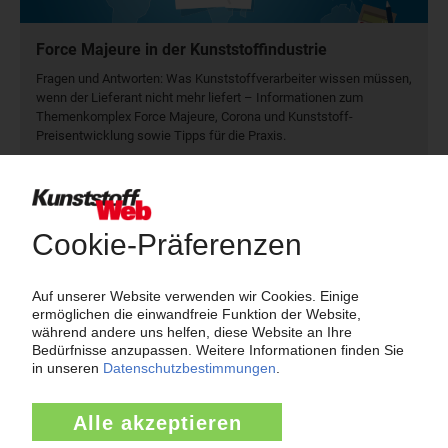
Force Majeure in der Kunststoffindustrie
Fragen und Antworten: Was Kunst­stoff­verarbeiter wissen müssen,
wenn der Lieferant nicht mehr liefert – Informationen zum
Themenkomplex Force Majeure, Corona und Kunststoff-
Preisentwicklung sowie Tipps für die Praxis.
Jetzt lesen
Newsletter
Die wichtigsten Nachrichten und Neuigkeiten aus der
Kunststoffbranche – jeden Tag brandaktuell!