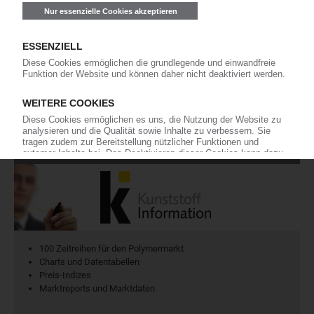
Ich habe die
Datenschutzbestimmungen
zur Kenntnis genommen
und akzeptiere diese.
Jetzt kostenfrei abonnieren
KI Polymerpreise
100 Zeitreihen für den Polymermarkt
Charts und Datentabellen
Preis-Indizes
Marktreports und Marktdaten