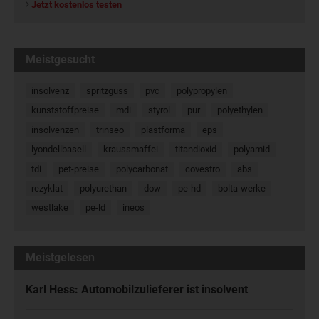
Jetzt kostenlos testen
Meistgesucht
insolvenz
spritzguss
pvc
polypropylen
kunststoffpreise
mdi
styrol
pur
polyethylen
insolvenzen
trinseo
plastforma
eps
lyondellbasell
kraussmaffei
titandioxid
polyamid
tdi
pet-preise
polycarbonat
covestro
abs
rezyklat
polyurethan
dow
pe-hd
bolta-werke
westlake
pe-ld
ineos
Meistgelesen
Karl Hess: Automobilzulieferer ist insolvent