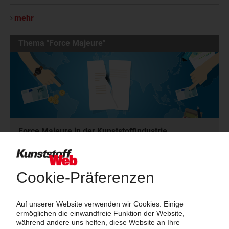
mehr
Thema "Force Majeure"
Force Majeure in der Kunststoffindustrie
Fragen und Antworten: Was Kunst­stoff­verarbeiter wissen müssen,
wenn der Lieferant nicht mehr liefert – Informationen zum
Themenkomplex Force Majeure, Corona und Kunststoff-
Preisentwicklung sowie Tipps für die Praxis.
Jetzt lesen
Newsletter