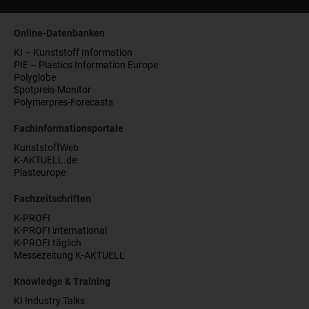
Online-Datenbanken
KI – Kunststoff Information
PIE – Plastics Information Europe
Polyglobe
Spotpreis-Monitor
Polymerpres-Forecasts
Fachinformationsportale
KunststoffWeb
K-AKTUELL.de
Plasteurope
Fachzeitschriften
K-PROFI
K-PROFI international
K-PROFI täglich
Messezeitung K-AKTUELL
Knowledge & Training
KI Industry Talks