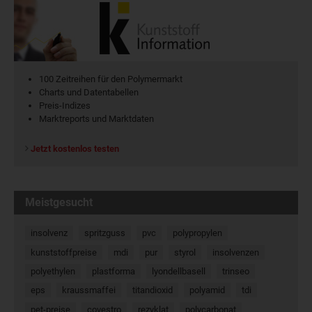
100 Zeitreihen für den Polymermarkt
Charts und Datentabellen
Preis-Indizes
Marktreports und Marktdaten
Jetzt kostenlos testen
Meistgesucht
insolvenz
spritzguss
pvc
polypropylen
kunststoffpreise
mdi
pur
styrol
insolvenzen
polyethylen
plastforma
lyondellbasell
trinseo
eps
kraussmaffei
titandioxid
polyamid
tdi
pet-preise
covestro
rezyklat
polycarbonat