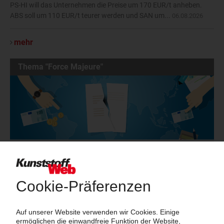
PS-HI will das Unternehmen die Preise um 170 EUR/t anheben.
ABS soll um 110 EUR/t teurer werden und SAN um...
06.08.2026
mehr
Thema "Force Majeure"
Force Majeure in der Kunststoffindustrie
Fragen und Antworten: Was Kunst­stoff­verarbeiter wissen müssen,
wenn der Lieferant nicht mehr liefert – Informationen zum
Themenkomplex Force Majeure, Corona und Kunststoff-
Preisentwicklung sowie Tipps für die Praxis.
Jetzt lesen