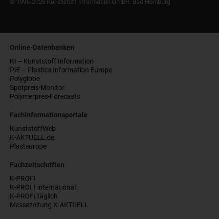
© 1996-2026 Kunststoff Information GmbH, Bad Homburg
Online-Datenbanken
KI – Kunststoff Information
PIE – Plastics Information Europe
Polyglobe
Spotpreis-Monitor
Polymerpres-Forecasts
Fachinformationsportale
KunststoffWeb
K-AKTUELL.de
Plasteurope
Fachzeitschriften
K-PROFI
K-PROFI international
K-PROFI täglich
Messezeitung K-AKTUELL