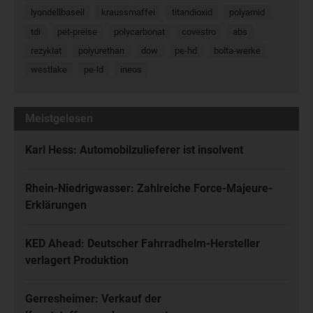
lyondellbasell
kraussmaffei
titandioxid
polyamid
tdi
pet-preise
polycarbonat
covestro
abs
rezyklat
polyurethan
dow
pe-hd
bolta-werke
westlake
pe-ld
ineos
Meistgelesen
Karl Hess: Automobilzulieferer ist insolvent
Rhein-Niedrigwasser: Zahlreiche Force-Majeure-
Erklärungen
KED Ahead: Deutscher Fahrradhelm-Hersteller
verlagert Produktion
Gerresheimer: Verkauf der