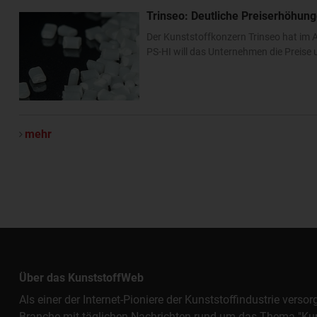
Trinseo: Deutliche Preiserhöhung
Der Kunststoffkonzern Trinseo hat im A
PS-HI will das Unternehmen die Preis
mehr
Über das KunststoffWeb
Als einer der Internet-Pioniere der Kunststoffindustrie vers
Branche mit täglichen Nachrichten rund um das Thema "Kunst