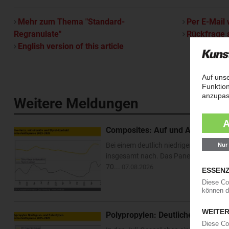
Mehr zum Thema "Standard-
Per E-Mail 
Regranulate"
Rückfrage 
English version of this article
Weitere Meldungen
Composites: Auf und Ab bei Styrol 
Bei einem deutlich niedriger fixierten 
insgesamt nach. Das Panel von Kunsts
70...
07.08.2026
Polypropylen: Deutliche Preiskorr