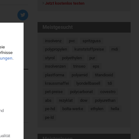
Jetzt kostenlos testen
Meistgesucht
insolvenz
pvc
spritzguss
polypropylen
kunststoffpreise
mdi
styrol
polyethylen
pur
insolvenzen
trinseo
eps
plastforma
polyamid
titandioxid
kraussmaffei
lyondellbasell
tdi
reise
pet-preise
polycarbonat
covestro
schlägen von
abs
rezyklat
dow
polyurethan
pe-hd
bolta-werke
ethylen
hella
pe-ld
Meistgelesen