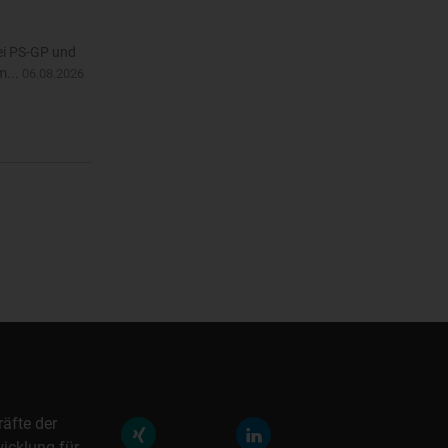
Bei PS-GP und
m...
06.08.2026
räfte der
icklung für