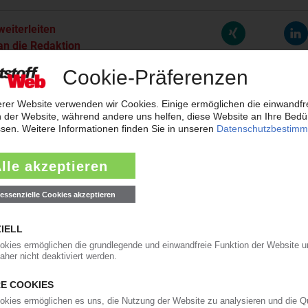
weiterleiten
an die Redaktion
sorgt für Volatilität der Harze
Styrol-Kontrakt und einer nach wie vor geringen Nachfrage gaben die Harzp
toff Information meldete Veränderungen zwischen dem Rollover und Ab
ekturen im Juli