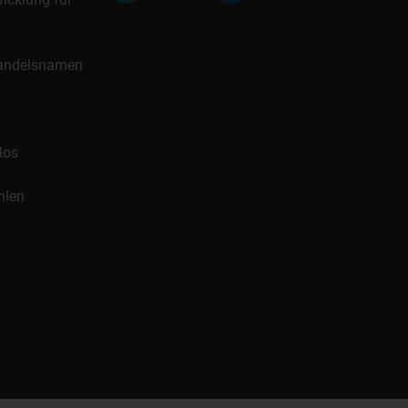
 Handelsnamen
los
hlen