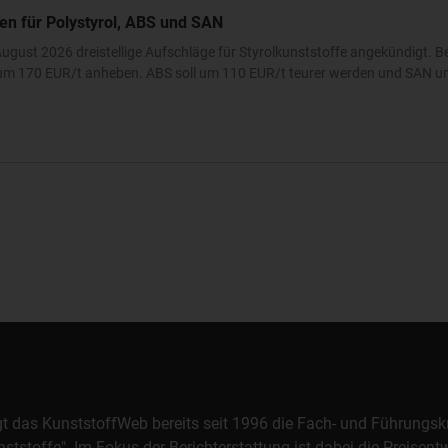
en für Polystyrol, ABS und SAN
ugust 2026 dreistellige Aufschläge für Styrolkunststoffe angekündigt. 
e um 170 EUR/t anheben. ABS soll um 110 EUR/t teurer werden und SAN u
orgt das KunststoffWeb bereits seit 1996 die Fach- und Führungsk
stoffe". Im Fokus der Berichterstattung ist dabei die Preisentw