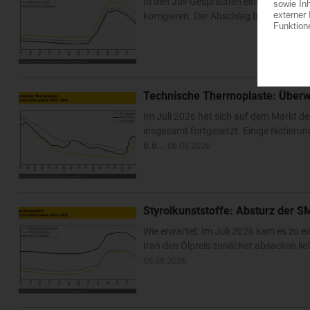
In den Juli-Gesprächen einigten sich E
korrigieren. Der Abschlag beim Vorprod
Technische Thermoplaste: Überw
Im Juli 2026 hat sich auf dem Markt de
insgesamt fortgesetzt. Einige Notier
6.6...
06.08.2026
Styrolkunststoffe: Absturz der S
Wie erwartet: Im Juli 2026 kam es zu 
Iran den Ölpreis zunächst absacken lie
06.08.2026