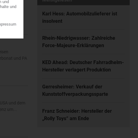
h unten zu
06.08.2026
Karl Hess: Automobilzulieferer ist
insolvent
Rhein-Niedrigwasser: Zahlreiche
Force-Majeure-Erklärungen
eisen
arbonat und PA
KED Ahead: Deutscher Fahrradhelm-
Hersteller verlagert Produktion
Gerresheimer: Verkauf der
Kunststoffverpackungssparte
n USA und dem
enz um...
Franz Schneider: Hersteller der
„Rolly Toys“ am Ende