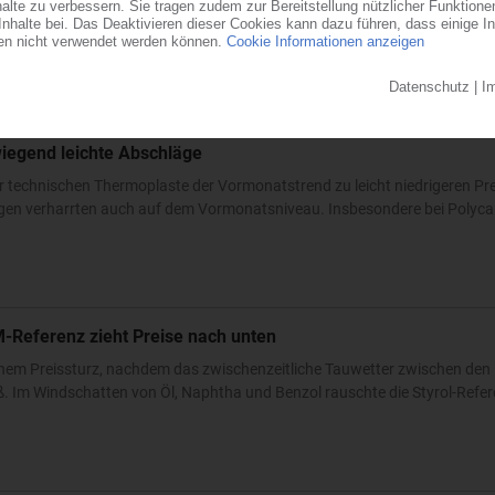
rzeuger und Verarbeiter darauf, das extrem hohe Preisniveau deutlich nac
ukt Propylen von 190 EUR/t war dabei nur ein erster Anhaltspunkt, die...
iegend leichte Abschläge
r technischen Thermoplaste der Vormonatstrend zu leicht niedrigeren Pr
ungen verharrten auch auf dem Vormonatsniveau. Insbesondere bei Polyc
M-Referenz zieht Preise nach unten
einem Preissturz, nachdem das zwischenzeitliche Tauwetter zwischen de
ß. Im Windschatten von Öl, Naphtha und Benzol rauschte die Styrol-Refer