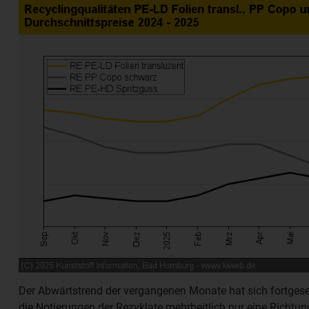
Der Abwärtstrend der vergangenen Monate hat sich fortges
die Notierungen der Rezyklate mehrheitlich nur eine Richtu