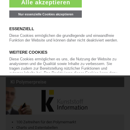
Die wichtigsten Nachrichten und Neuigkeiten aus der
Kunststoffbranche – jeden Tag brandaktuell!
Ich habe die
Datenschutzbestimmungen
zur Kenntnis genommen
und akzeptiere diese.
Jetzt kostenfrei abonnieren
KI Polymerpreise
100 Zeitreihen für den Polymermarkt
Charts und Datentabellen