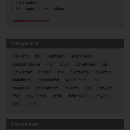
Preis-Indizes
Marktreports und Marktdaten
Jetzt kostenlos testen
Meistgesucht
insolvenz
pvc
spritzguss
polypropylen
kunststoffpreise
mdi
styrol
polyethylen
pur
insolvenzen
trinseo
eps
plastforma
polyamid
titandioxid
kraussmaffei
lyondellbasell
tdi
pet-preise
polycarbonat
covestro
abs
rezyklat
dow
polyurethan
pe-hd
bolta-werke
ethylen
hella
pe-ld
Meistgelesen