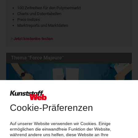
100 Zeitreihen für den Polymermarkt
Charts und Datentabellen
Preis-Indizes
Marktreports und Marktdaten
Jetzt kostenlos testen
Thema "Force Majeure"
Force Majeure in der Kunststoffindustrie
Fragen und Antworten: Was Kunst­stoff­verarbeiter wissen müssen,
wenn der Lieferant nicht mehr liefert – Informationen zum
Themenkomplex Force Majeure, Corona und Kunststoff-
Preisentwicklung sowie Tipps für die Praxis.