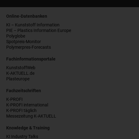
Online-Datenbanken
KI – Kunststoff Information
PIE – Plastics Information Europe
Polyglobe
Spotpreis-Monitor
Polymerpres-Forecasts
Fachinformationsportale
KunststoffWeb
K-AKTUELL.de
Plasteurope
Fachzeitschriften
K-PROFI
K-PROFI international
K-PROFI täglich
Messezeitung K-AKTUELL
Knowledge & Training
KI Industry Talks