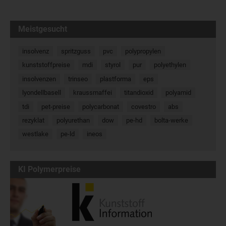
Meistgesucht
insolvenz
spritzguss
pvc
polypropylen
kunststoffpreise
mdi
styrol
pur
polyethylen
insolvenzen
trinseo
plastforma
eps
lyondellbasell
kraussmaffei
titandioxid
polyamid
tdi
pet-preise
polycarbonat
covestro
abs
rezyklat
polyurethan
dow
pe-hd
bolta-werke
westlake
pe-ld
ineos
KI Polymerpreise