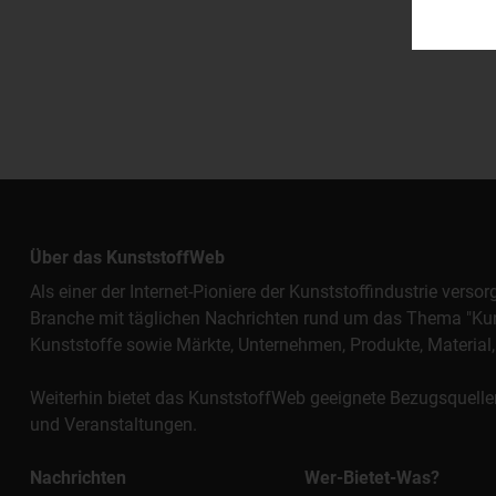
Über das KunststoffWeb
Als einer der Internet-Pioniere der Kunststoffindustrie vers
Branche mit täglichen Nachrichten rund um das Thema "Kunst
Kunststoffe sowie Märkte, Unternehmen, Produkte, Materi
Weiterhin bietet das KunststoffWeb geeignete Bezugsquelle
und Veranstaltungen.
Nachrichten
Wer-Bietet-Was?