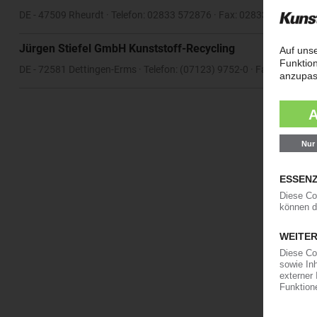
DE - 47509 Rheurdt · Telefon: 02833 572876 · Fax: 02833 572877
Jürgen Stiefel GmbH Kunststoff-Recycling
DE - 72581 Dettingen-Erms · Telefon: (07123) 9752-0 · Fax: (07123)