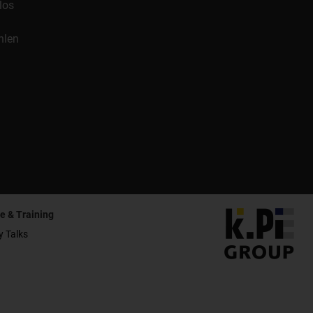
los
hlen
e & Training
y Talks