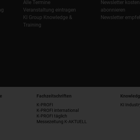
Alle Termine
Newsletter kosten
ag
Veranstaltung eintragen
abonnieren
KI Group Knowledge &
Newsletter empfe
Training
e
Fachzeitschriften
Knowledg
K-PROFI
KI Industr
K-PROFI international
K-PROFI täglich
Messezeitung K-AKTUELL