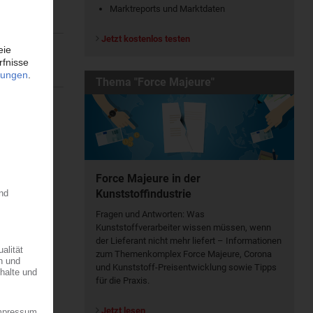
Marktreports und Marktdaten
Jetzt kostenlos testen
Thema "Force Majeure"
Force Majeure in der
Kunststoffindustrie
Fragen und Antworten: Was
Kunst­stoff­verarbeiter wissen müssen, wenn
der Lieferant nicht mehr liefert – Informationen
zum Themenkomplex Force Majeure, Corona
und Kunststoff-Preisentwicklung sowie Tipps
für die Praxis.
Jetzt lesen