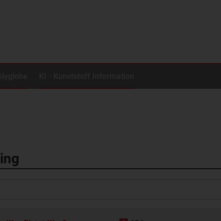
olyglobe
KI - Kunststoff Information
ing