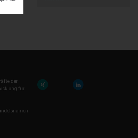
räfte der
icklung für
 Handelsnamen