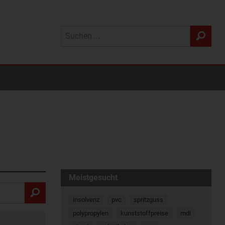
Meistgesucht
insolvenz
pvc
spritzguss
polypropylen
kunststoffpreise
mdi