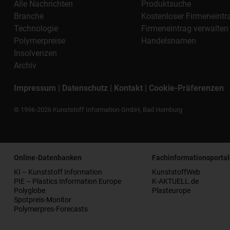
Alle Nachrichten
Produktsuche
Branche
Kostenloser Firmeneintr
Technologie
Firmeneintrag verwalten
Polymerpreise
Handelsnamen
Insolvenzen
Archiv
Impressum
|
Datenschutz
|
Kontakt
|
Cookie-Präferenzen
© 1996-2026 Kunststoff Information GmbH, Bad Homburg
Online-Datenbanken
Fachinformationsportal
KI – Kunststoff Information
KunststoffWeb
PIE – Plastics Information Europe
K-AKTUELL.de
Polyglobe
Plasteurope
Spotpreis-Monitor
Polymerpres-Forecasts