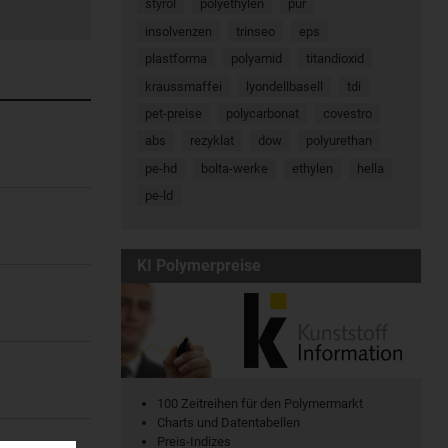
styrol
polyethylen
pur
insolvenzen
trinseo
eps
plastforma
polyamid
titandioxid
kraussmaffei
lyondellbasell
tdi
pet-preise
polycarbonat
covestro
abs
rezyklat
dow
polyurethan
pe-hd
bolta-werke
ethylen
hella
pe-ld
KI Polymerpreise
100 Zeitreihen für den Polymermarkt
Charts und Datentabellen
Preis-Indizes