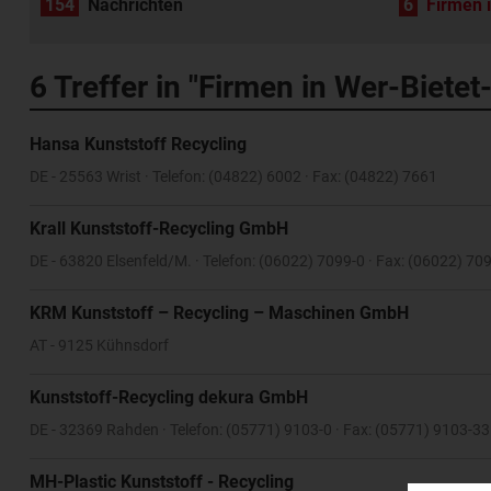
154
Nachrichten
6
Firmen 
6
Treffer in "Firmen in Wer-Biete
Hansa Kunststoff Recycling
DE - 25563 Wrist · Telefon: (04822) 6002 · Fax: (04822) 7661
Krall Kunststoff-Recycling GmbH
DE - 63820 Elsenfeld/M. · Telefon: (06022) 7099-0 · Fax: (06022) 70
KRM Kunststoff – Recycling – Maschinen GmbH
AT - 9125 Kühnsdorf
Kunststoff-Recycling dekura GmbH
DE - 32369 Rahden · Telefon: (05771) 9103-0 · Fax: (05771) 9103-33
MH-Plastic Kunststoff - Recycling