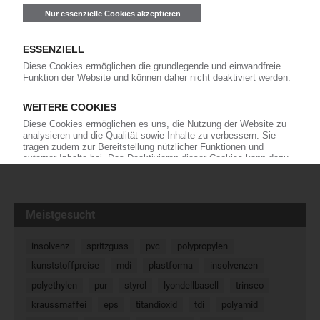
Constantia Flexibles: Joint-Venture mit
indischer SB Packaging
Drei Monate nach der Vertragsunterzeichnung
zur Gründung eines
Gemeinschaftsunternehmens für den indischen
Markt machen die Wettbewerber Constantia Flexibles und die
indische SB Packagings Nägel mit Köpfen. SB-Constantia
Flexibles…
03.07.2023
« Zurück
Weiter »
Meistgesucht
insolvenz
spritzguss
pvc
polypropylen
kunststoffpreise
mdi
plastforma
insolvenzen
polyethylen
pur
styrol
lyondellbasell
trinseo
kraussmaffei
eps
titandioxid
tdi
polyamid