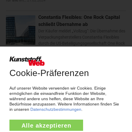
für alle im…
21.02.2024
Constantia Flexibles: One Rock Capital
schließt Übernahme ab
Der Käufer meldet „Vollzug“: Die Übernahme des
Verpackungsherstellers Constantia Flexibles
durch die US-Beteiligungsgesellschaft One Rock
Capital Partners ist unter Dach und Fach. „Die Nachfrage nach
flexiblen Verpackungen steigt .…
24.01.2024
Constantia Flexibles:
Verpackungshersteller mit neuem
Mehrheitseigentümer
Über mögliche Übernahmekandidaten wurde in
den vergangenen Wochen mehrfach spekuliert;
jetzt meldet Constantia Flexibles : Neuer Mehrheitseigentümer des
österreichischen Verpackungskonzerns soll eine
Tochtergesellschaft der…
03.08.2023