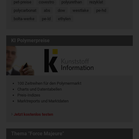
pet-preise
covestro
polyurethan
rezyklat
polycarbonat
abs
dow
westlake
pe-hd
bolta-werke
pe-ld
ethylen
KI Polymerpreise
100 Zeitreihen für den Polymermarkt
Charts und Datentabellen
Preis-Indizes
Marktreports und Marktdaten
Jetzt kostenlos testen
Thema "Force Majeure"