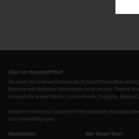
Über das KunststoffWeb
Als einer der Internet-Pioniere der Kunststoffindustrie vers
Branche mit täglichen Nachrichten rund um das Thema "Kunst
Kunststoffe sowie Märkte, Unternehmen, Produkte, Materi
Weiterhin bietet das KunststoffWeb geeignete Bezugsquelle
und Veranstaltungen.
Nachrichten
Wer-Bietet-Was?