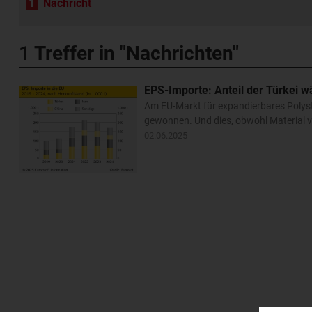
1
Nachricht
1
Treffer in "Nachrichten"
EPS-Importe: Anteil der Türkei w
Am EU-Markt für expandierbares Polys
gewonnen. Und dies, obwohl Material 
02.06.2025