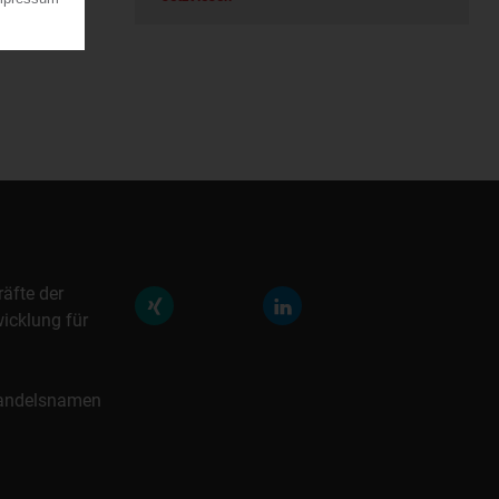
räfte der
icklung für
 Handelsnamen