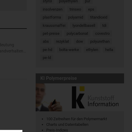
styrol
polyethylen
pur
insolvenzen
trinseo
eps
plastforma
polyamid
titandioxid
kraussmaffei
lyondellbasell
tdi
pet-preise
polycarbonat
covestro
abs
rezyklat
dow
polyurethan
edeutung
pe-hd
bolta-werke
ethylen
hella
randverhalten…
pe-ld
KI Polymerpreise
100 Zeitreihen für den Polymermarkt
Charts und Datentabellen
Preis-Indizes