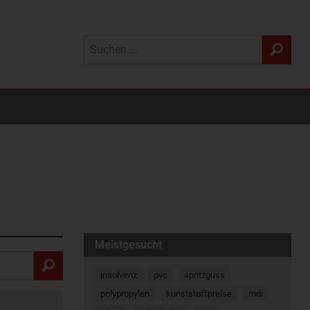
Meistgesucht
insolvenz
pvc
spritzguss
polypropylen
kunststoffpreise
mdi