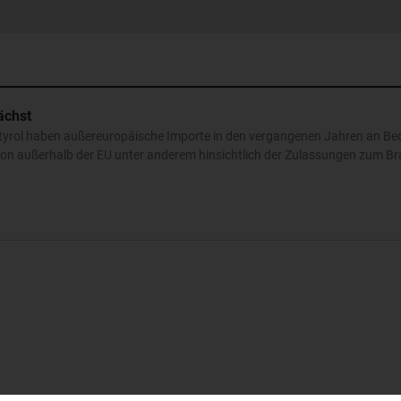
ächst
tyrol haben außereuropäische Importe in den vergangenen Jahren an B
von außerhalb der EU unter anderem hinsichtlich der Zulassungen zum B