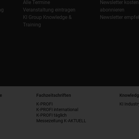
Alle Termine
Newsletter kosten
ag
Veranstaltung eintragen
abonnieren
KI Group Knowledge &
Newsletter empfe
Training
e
Fachzeitschriften
Knowledg
K-PROFI
KI Industr
K-PROFI international
K-PROFI täglich
Messezeitung K-AKTUELL