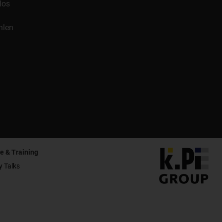
los
hlen
e & Training
y Talks