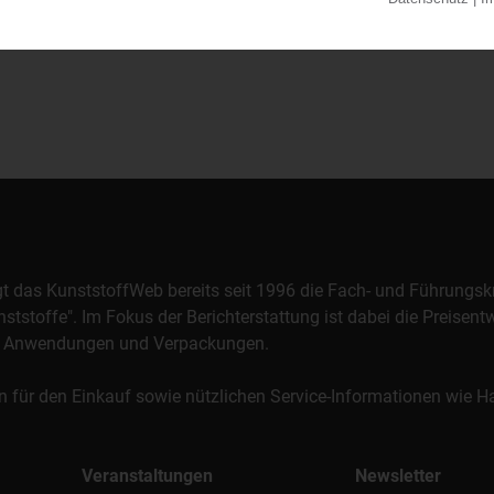
orgt das KunststoffWeb bereits seit 1996 die Fach- und Führungsk
stoffe". Im Fokus der Berichterstattung ist dabei die Preisentw
al, Anwendungen und Verpackungen.
n für den Einkauf sowie nützlichen Service-Informationen wie
Veranstaltungen
Newsletter