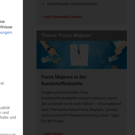
Marktreports und Marktdaten
Jetzt kostenlos testen
Thema "Force Majeure"
Force Majeure in der
Kunststoffindustrie
Fragen und Antworten: Was
Kunst­stoff­verarbeiter wissen müssen, wenn
der Lieferant nicht mehr liefert – Informationen
zum Themenkomplex Force Majeure, Corona
und Kunststoff-Preisentwicklung sowie Tipps
für die Praxis.
Jetzt lesen