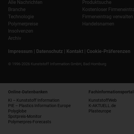
Alle Nachrichten
Produktsuche
Branche
Kostenloser Firmeneintr
Technologie
Firmeneintrag verwalten
Polymerpreise
Handelsnamen
Insolvenzen
Archiv
Impressum
|
Datenschutz
|
Kontakt
|
Cookie-Präferenzen
© 1996-2026 Kunststoff Information GmbH, Bad Homburg
Online-Datenbanken
Fachinformationsportal
KI – Kunststoff Information
KunststoffWeb
PIE – Plastics Information Europe
K-AKTUELL.de
Polyglobe
Plasteurope
Spotpreis-Monitor
Polymerpres-Forecasts