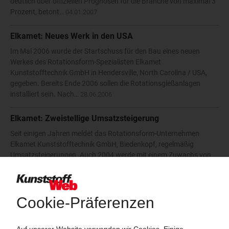
deutlich über offiziellen Prognosen für die Branche von maximal 3
Prozent, betont…
04.01.2007
Elkamet: Neues Werk in den USA
Im Mai 2006 wurde der Startschuss für den Bau eines neuen
Werkes des Rotationsform-Spezialisten Elkamet
Kunststofftechnik GmbH in Hendersville, North Carolina / USA,
gegeben. Bereits Ende 2006 sollen die Rotationsgießanlagen
installiert sein. Nach…
28.06.2006
Elkamet: Zweistellige Umsatzsteigerung
Seit einigen Jahren meldet das Rotationsform-Unternehmen
Elkamet Kunststofftechnik GmbH, Biedenkopf, regelmäßig
Umsatzsteigerungen. Auch 2004 werde mit einem Zuwachs von
20 Prozent gegenüber dem Vorjahr enden, berichtet das
Unternehmen. Die…
05.01.2005
Elkamet: Ausbau in Deutschland, Neubau in Tschechien
Eine weitere Rotationsgießformanlage nimmt die Elkamet
Kunststofftechnik, Biedenkopf, in diesen Tagen am