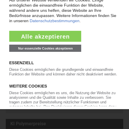
Heimatstandort in Betrieb. Das auf technische Kunststoffteile,
Profile und Leuchtenkörper spezialisierte Unternehmen will mit der
neuen Anlage…
12.10.2004
Meistgesucht
insolvenz
spritzguss
pvc
polypropylen
kunststoffpreise
mdi
styrol
pur
polyethylen
insolvenzen
trinseo
plastforma
eps
lyondellbasell
kraussmaffei
titandioxid
polyamid
tdi
pet-preise
polycarbonat
covestro
abs
rezyklat
polyurethan
dow
pe-hd
bolta-werke
westlake
pe-ld
ineos
KI Polymerpreise