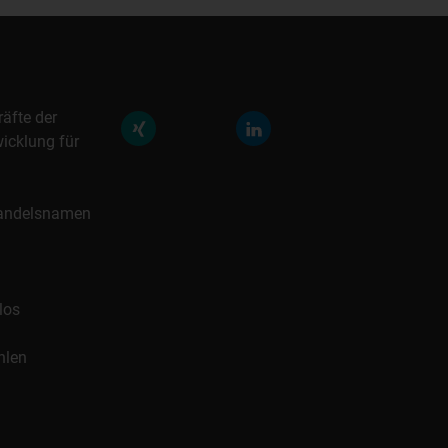
räfte der
icklung für
 Handelsnamen
los
hlen