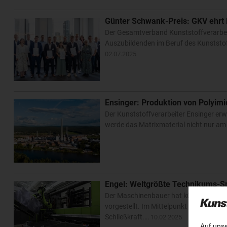
Günter Schwank-Preis: GKV ehrt
Der Gesamtverband Kunststoffverarbeit
Auszubildenden im Beruf des Kunststo
02.07.2025
Ensinger: Produktion von Polyimi
Der Kunststoffverarbeiter Ensinger erw
werde das Matrixmaterial nicht nur a
Engel: Weltgrößte Technikums-Sp
Der Maschinenbauer hat kürzlich gemei
vorgestellt. Im Mittelpunkt stand dabe
Schließkraft.…
10.02.2025