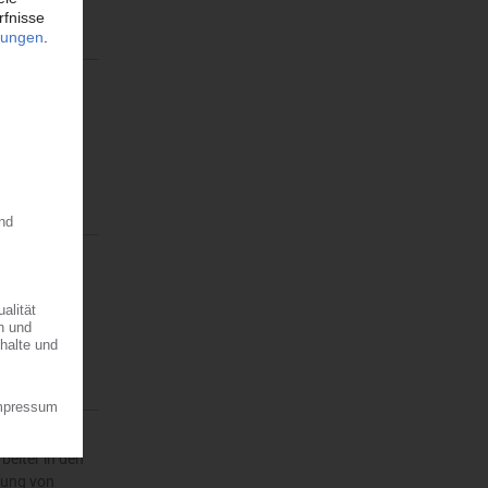
nd erhalten
r PA.…
Dr. Roland
e der…
beiter in den
lung von