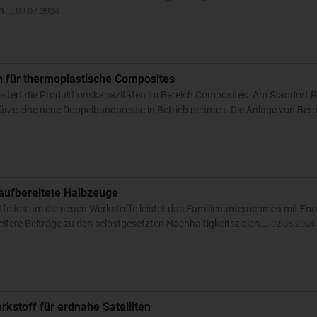
en.…
03.07.2024
n für thermoplastische Composites
weitert die Produktionskapazitäten im Bereich Composites. Am Standort 
ürze eine neue Doppelbandpresse in Betrieb nehmen. Die Anlage von Be
raufbereitete Halbzeuge
folios um die neuen Werkstoffe leistet das Familienunternehmen mit Ene
itere Beiträge zu den selbstgesetzten Nachhaltigkeitszielen.…
02.05.2024
kstoff für erdnahe Satelliten