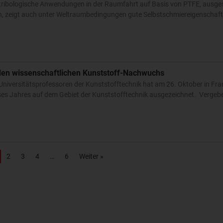
 tribologische Anwendungen in der Raumfahrt auf Basis von PTFE, ausges
ffen, zeigt auch unter Weltraumbedingungen gute Selbstschmiereigenschaf
den wissenschaftlichen Kunststoff-Nachwuchs
 Universitätsprofessoren der Kunststofftechnik hat am 26. Oktober in Fr
eses Jahres auf dem Gebiet der Kunststofftechnik ausgezeichnet. Verge
2
3
4
6
Weiter »