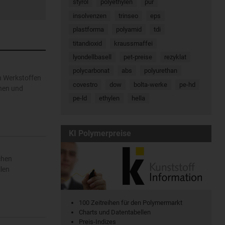
styrol
polyethylen
pur
insolvenzen
trinseo
eps
plastforma
polyamid
tdi
titandioxid
kraussmaffei
lyondellbasell
pet-preise
rezyklat
polycarbonat
abs
polyurethan
on Werkstoffen
covestro
dow
bolta-werke
pe-hd
nnen und
pe-ld
ethylen
hella
KI Polymerpreise
chen
llen
100 Zeitreihen für den Polymermarkt
Charts und Datentabellen
Preis-Indizes