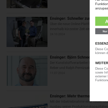
Ensinger: Schneller zum CNC-Kuns
Über die neue Online-Plattform Tecap
innerhalb kürzester Zeit ein Angebot f
24.10.2024
Ensinger: Björn Schneekloth als 
Der Kunststoffverarbeiter Ensinger ha
Reber und Ralph Pernizsak bestellte d
11.07.2024
Ensinger: Mehr thermoplastisch
Mit der Inbetriebnahme einer neuen Dop
Ausbau seiner Produktionskapazitäten i