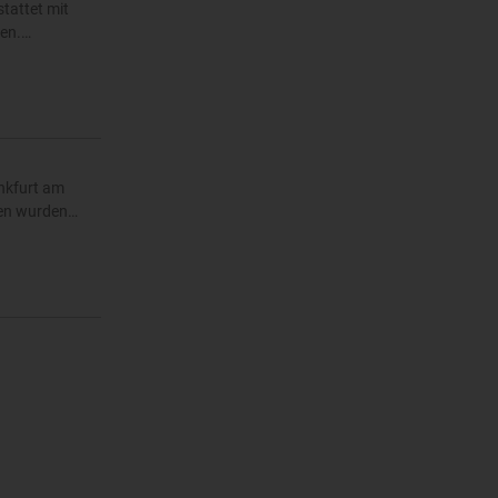
tattet mit
ten.…
ankfurt am
ben wurden…