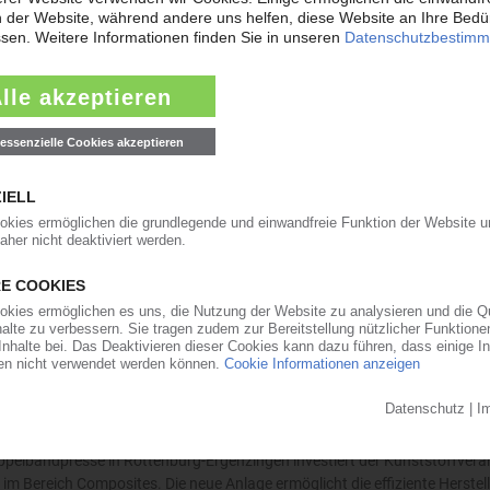
tstoffteil
art können Kunden CAD-Modelle und technische Zeichnungen hochladen u
ür Dreh- und Frästeile aus Hochleistungskunststoffen wie PEEK, POM ode
weiterer Geschäftsführer
t die Führungsebene erweitert. Zum zusätzlichen Geschäftsführer neben 
as Unternehmen zum 1. Juli 2024 Björn Schneekloth. Mit dem Schritt werd
e Composites
pelbandpresse in Rottenburg-Ergenzingen investiert der Kunststoffverar
m Bereich Composites. Die neue Anlage ermöglicht die effiziente Herstel