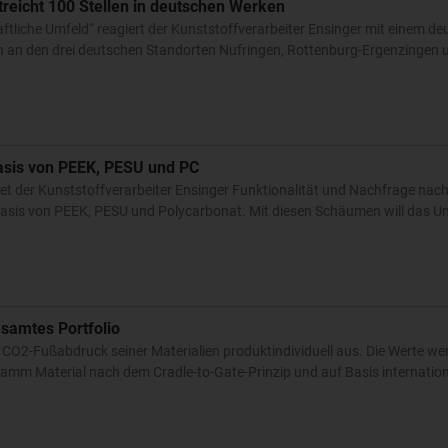
streicht 100 Stellen in deutschen Werken
ftliche Umfeld“ reagiert der Kunststoffverarbeiter Ensinger mit einem de
en an den drei deutschen Standorten Nufringen, Rottenburg-Ergenzinge
asis von PEEK, PESU und PC
tet der Kunststoffverarbeiter Ensinger Funktionalität und Nachfrage nac
asis von PEEK, PESU und Polycarbonat. Mit diesen Schäumen will das 
samtes Portfolio
n CO2-Fußabdruck seiner Materialien produktindividuell aus. Die Werte we
ramm Material nach dem Cradle-to-Gate-Prinzip und auf Basis internation