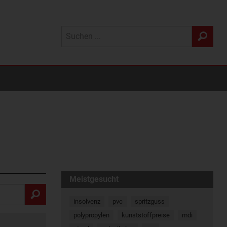
Meistgesucht
insolvenz
pvc
spritzguss
polypropylen
kunststoffpreise
mdi