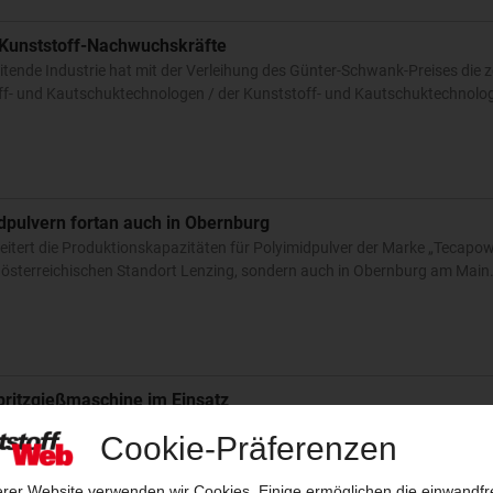
 Kunststoff-Nachwuchskräfte
ende Industrie hat mit der Verleihung des Günter-Schwank-Preises die 
ff- und Kautschuktechnologen / der Kunststoff- und Kautschuktechnolog
dpulvern fortan auch in Obernburg
eitert die Produktionskapazitäten für Polyimidpulver der Marke „Tecapow
m österreichischen Standort Lenzing, sondern auch in Obernburg am Mai
ritzgießmaschine im Einsatz
nsam mit Partnern im Technikum St. Valentin Technologien für die Elektr
i die leistungsstarke Zweiplatten-Spritzgießmaschine duo 5500 combi M 