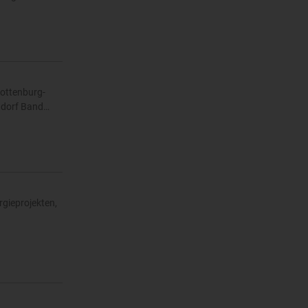
Rottenburg-
rndorf Band…
rgieprojekten,