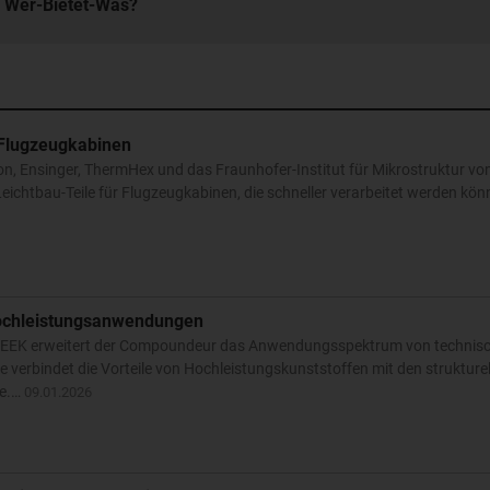
n Wer-Bietet-Was?
 Flugzeugkabinen
tion, Ensinger, ThermHex und das Fraunhofer-Institut für Mikrostruktur v
ichtbau-Teile für Flugzeugkabinen, die schneller verarbeitet werden kö
Hochleistungsanwendungen
PEEK erweitert der Compoundeur das Anwendungsspektrum von technis
e verbindet die Vorteile von Hochleistungskunststoffen mit den strukture
me.…
09.01.2026