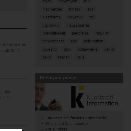
styrol
polyethylen
pur
insolvenzen
trinseo
eps
plastforma
polyamid
tdi
titandioxid
kraussmaffei
lyondellbasell
pet-preise
rezyklat
polycarbonat
abs
polyurethan
Aufnahme einer
covestro
dow
bolta-werke
pe-hd
n soll 2027…
pe-ld
ethylen
hella
KI Polymerpreise
ag den
1.2020
100 Zeitreihen für den Polymermarkt
Charts und Datentabellen
Preis-Indizes