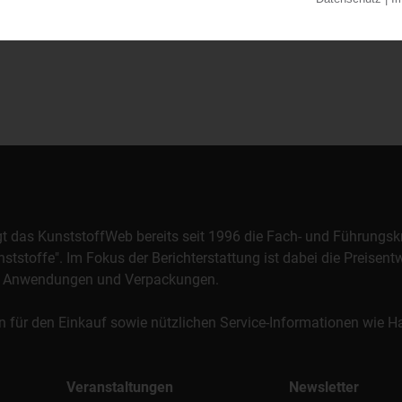
orgt das KunststoffWeb bereits seit 1996 die Fach- und Führungsk
stoffe". Im Fokus der Berichterstattung ist dabei die Preisentw
al, Anwendungen und Verpackungen.
n für den Einkauf sowie nützlichen Service-Informationen wie
Veranstaltungen
Newsletter