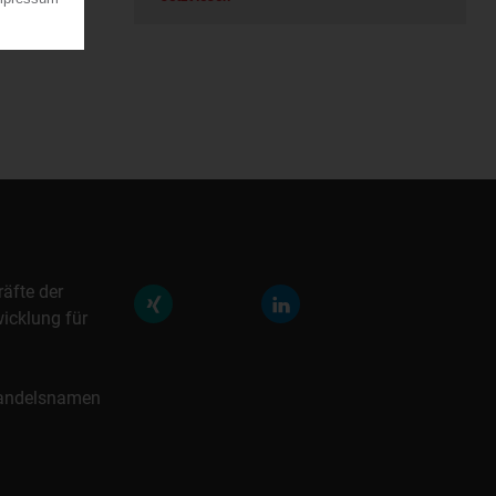
räfte der
icklung für
 Handelsnamen