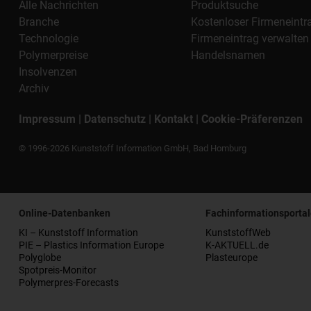
Alle Nachrichten
Produktsuche
Branche
Kostenloser Firmeneintr
Technologie
Firmeneintrag verwalten
Polymerpreise
Handelsnamen
Insolvenzen
Archiv
Impressum
|
Datenschutz
|
Kontakt
|
Cookie-Präferenzen
© 1996-2026 Kunststoff Information GmbH, Bad Homburg
Online-Datenbanken
Fachinformationsportal
KI – Kunststoff Information
KunststoffWeb
PIE – Plastics Information Europe
K-AKTUELL.de
Polyglobe
Plasteurope
Spotpreis-Monitor
Polymerpres-Forecasts