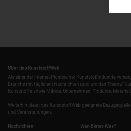
Über das KunststoffWeb
Als einer der Internet-Pioniere der Kunststoffindustrie vers
Branche mit täglichen Nachrichten rund um das Thema "Kunst
Kunststoffe sowie Märkte, Unternehmen, Produkte, Materi
Weiterhin bietet das KunststoffWeb geeignete Bezugsquelle
und Veranstaltungen.
Nachrichten
Wer-Bietet-Was?