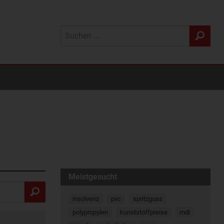
Meistgesucht
insolvenz
pvc
spritzguss
polypropylen
kunststoffpreise
mdi