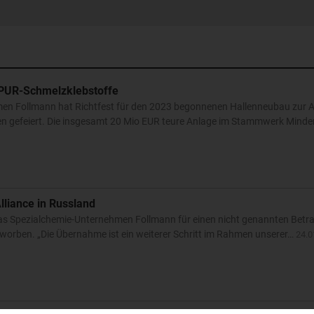
n PUR-Schmelzklebstoffe
men Follmann hat Richtfest für den 2023 begonnenen Hallenneubau zur 
n gefeiert. Die insgesamt 20 Mio EUR teure Anlage im Stammwerk Minde
lliance in Russland
as Spezialchemie-Unternehmen Follmann für einen nicht genannten Betr
erworben. „Die Übernahme ist ein weiterer Schritt im Rahmen unserer…
24.0