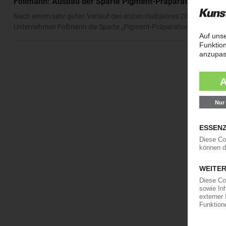
Follmann: Ausbau der Sparte Pigment-Präparationen
Nach einem sehr guten Verlauf des ersten Halbjahres 2014 mit eine
Unternehmen Follmann die Sparte „Pigment-Präparationen" weiter a