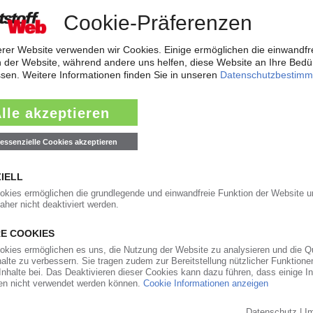
m Umsatzplus von 20 Prozent auf rund 100 Mio EUR will das Spezialchemi
usbauen. Unter anderem soll Axel Rück die…
14.11.2014