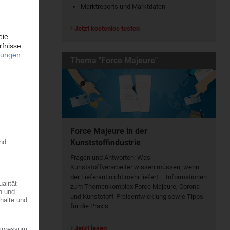
Marktreports und Marktdaten
e-
Jetzt kostenlos testen
Thema "Force Majeure"
Force Majeure in der
Kunststoffindustrie
Fragen und Antworten: Was
Kunst­stoff­verarbeiter wissen müssen, wenn
der Lieferant nicht mehr liefert – Informationen
zum Themenkomplex Force Majeure, Corona
und Kunststoff-Preisentwicklung sowie Tipps
für die Praxis.
Jetzt lesen