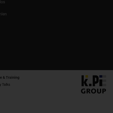
los
hlen
e & Training
y Talks