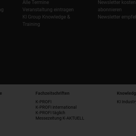
Alle Termine
Newsletter kosten
ag
Veranstaltung eintragen
abonnieren
KI Group Knowledge &
Newsletter empfe
Training
e
Fachzeitschriften
Knowledg
K-PROFI
KI Industr
K-PROFI international
K-PROFI täglich
Messezeitung K-AKTUELL