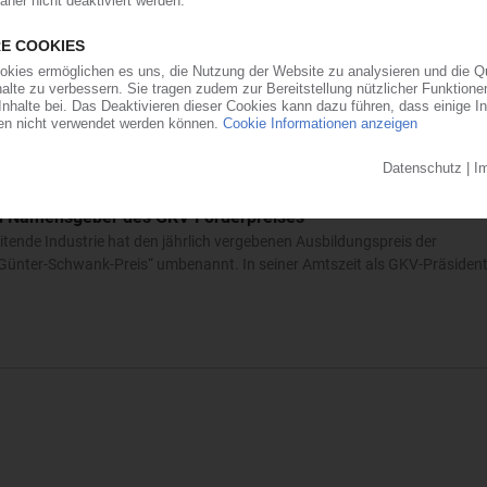
 ehrt Nachwuchskräfte
nnen für Kunststoff- und Kautschuktechnik in Deutschland des Jahres 2
net. Der Gesamtverband Kunststoffverarbeitende Industrie hatte den j
d Namensgeber des GKV-Förderpreises
ende Industrie hat den jährlich vergebenen Ausbildungspreis der
„Günter-Schwank-Preis“ umbenannt. In seiner Amtszeit als GKV-Präsident i