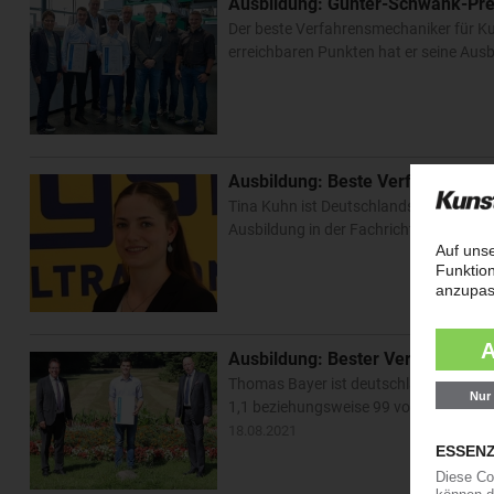
Ausbildung: Günter-Schwank-Pre
Der beste Verfahrensmechaniker für Ku
erreichbaren Punkten hat er seine Ausb
Ausbildung: Beste Verfahrensmec
Tina Kuhn ist Deutschlands beste Verf
Ausbildung in der Fachrichtung Formtei
Ausbildung: Bester Verfahrensme
Thomas Bayer ist deutschlandweit der
1,1 beziehungsweise 99 von 100 Punkte
18.08.2021