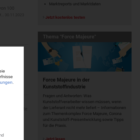
Marktreports und Marktdaten
 von 100
er…
30.11.2023
Jetzt kostenlos testen
Thema "Force Majeure"
rte ihre
.2021
Force Majeure in der
Kunststoffindustrie
Fragen und Antworten: Was
Kunst­stoff­verarbeiter wissen müssen, wenn
der Lieferant nicht mehr liefert – Informationen
 der Traumnote
zum Themenkomplex Force Majeure, Corona
heimer…
und Kunststoff-Preisentwicklung sowie Tipps
für die Praxis.
Jetzt lesen