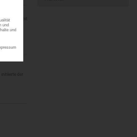
021 wurden mit
ährlich…
nitiierte der