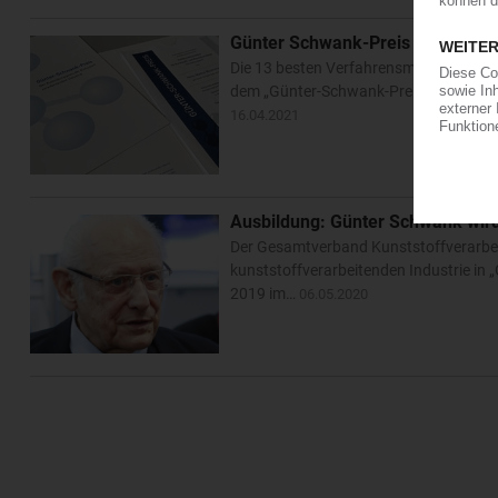
Günter Schwank-Preis 2021: GKV
Die 13 besten Verfahrensmechaniker/I
dem „Günter-Schwank-Preis“ ausgezeich
16.04.2021
Ausbildung: Günter Schwank wir
Der Gesamtverband Kunststoffverarbeit
kunststoffverarbeitenden Industrie in 
2019 im…
06.05.2020