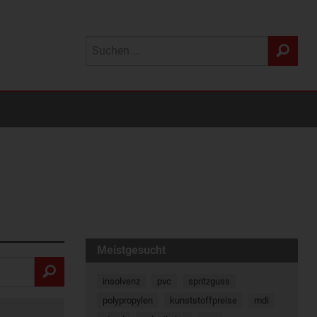
Meistgesucht
insolvenz
pvc
spritzguss
polypropylen
kunststoffpreise
mdi