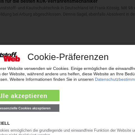
is für die besten KUK-Verfahrensmechaniker
nststoff- und Kautschuktechnik in Deutschland ist Frank Kössig. Mit 98
ildung bei Arburg abgeschlossen. Dennis Sagel, ebenfalls Absolvent in d
hanikerin Kunststoff- und Kautschuktechnik
ahrensmechanikerin für Kunststoff- und Kautschuktechnik. Kuhn absolvie
le beim Hersteller von Filtersystemen für den Pkw-, Industrie- und…
24.08
chaniker Kunststoff- und Kautschuktechnik
 beste Verfahrensmechaniker für Kunststoff- und Kautschuktechnik. Mit
n hat er seine Ausbildung mit der Fachrichtung Formteile bei der Gerres