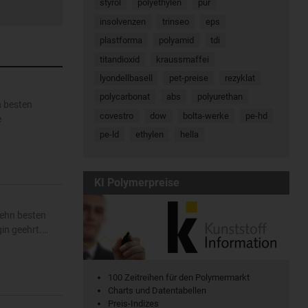
styrol
polyethylen
pur
insolvenzen
trinseo
eps
plastforma
polyamid
tdi
titandioxid
kraussmaffei
lyondellbasell
pet-preise
rezyklat
polycarbonat
abs
polyurethan
n besten
covestro
dow
bolta-werke
pe-hd
e
pe-ld
ethylen
hella
KI Polymerpreise
zehn besten
in geehrt.…
100 Zeitreihen für den Polymermarkt
Charts und Datentabellen
Preis-Indizes