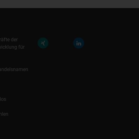
räfte der
icklung für
 Handelsnamen
los
hlen