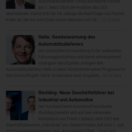
Automobilzulieferer Forvia soll Martin Fischer
am 1. März 2025 die Position des CEO
übernehmen. Damit tritt der 54-Jährige die Nachfolge von Patrick
Koller an, der bis zum Ende seines Mandats am 28.…
12.12.2024
Hella: Gewinnwarnung des
Automobilzulieferers
Die schwächere Entwicklung in der weltweiten
Fahrzeugproduktion und damit einhergehend
niedrigere Abrufzahlen zwingen den
Automobilzulieferer Hella zu einer Rücknahme seiner Prognose für
das Geschäftsjahr 2024. Grund sind nach Angaben…
02.10.2024
Röchling: Neue Geschäftsführer bei
Industrial und Automotive
Der Vorstand beim Kunststoffverarbeiter
Röchling bereitet sich auf den nahenden
Ruhestand von Franz Lübbers, dem CEO des
Geschäftsbereichs „Industrial“ vor. Diesen Posten soll zum 1. Juli
2025 Vorstandssprecher und „Automotive“-Chef…
25.09.2024