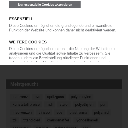
Marquardt: Björn Twiehaus als
stellvertretender Vorstandsvorsitzender
Der Mechatronik-Spezialist Marquardt hat Björn
Twiehaus am 1. April 2024 zum
stellvertretenden Vorstandsvorsitzenden
ernannt. Der 46-Jährige soll Anfang nächsten Jahres die
Nachfolge von Vorstandschef Dr. Harald Marquardt antreten,
der…
23.04.2024
« Zurück
Weiter »
Meistgesucht
insolvenz
pvc
spritzguss
polypropylen
kunststoffpreise
mdi
styrol
polyethylen
pur
insolvenzen
trinseo
eps
plastforma
polyamid
tdi
titandioxid
kraussmaffei
lyondellbasell