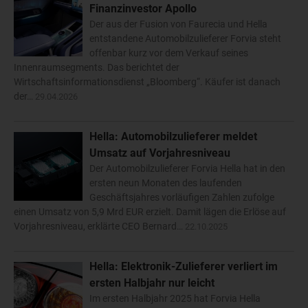
Finanzinvestor Apollo
Der aus der Fusion von Faurecia und Hella
entstandene Automobilzulieferer Forvia steht
offenbar kurz vor dem Verkauf seines
Innenraumsegments. Das berichtet der
Wirtschaftsinformationsdienst „Bloomberg“. Käufer ist danach
der…
29.04.2026
Hella: Automobilzulieferer meldet
Umsatz auf Vorjahresniveau
Der Automobilzulieferer Forvia Hella hat in den
ersten neun Monaten des laufenden
Geschäftsjahres vorläufigen Zahlen zufolge
einen Umsatz von 5,9 Mrd EUR erzielt. Damit lägen die Erlöse auf
Vorjahresniveau, erklärte CEO Bernard…
22.10.2025
Hella: Elektronik-Zulieferer verliert im
ersten Halbjahr nur leicht
Im ersten Halbjahr 2025 hat Forvia Hella