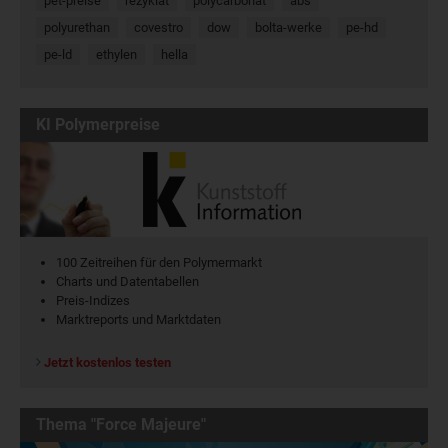
pet-preise
rezyklat
polycarbonat
abs
polyurethan
covestro
dow
bolta-werke
pe-hd
pe-ld
ethylen
hella
KI Polymerpreise
100 Zeitreihen für den Polymermarkt
Charts und Datentabellen
Preis-Indizes
Marktreports und Marktdaten
Jetzt kostenlos testen
Thema "Force Majeure"