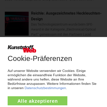
Reichle: Ausgezeichnetes Heckleuchten-
Design
Das Technologiezentrum wurde beim SPE-
Award in der Kategorie „Electronical/Optical
Part“ gemeinsam mit den Partnern Lucid
Motors und Forvia Hella mit zwei Preisen bedacht. Die prämierte
Fahrzeugbeleuchtung basiert auf dem Einsatz moderner
Lasertechnologie.…
22.07.2024
Hella: Autozulieferer baut im
Stammwerk Lippstadt Personal ab
Mit 420 Stellen will der Automobilzulieferer Hella
bis Mitte 2026 rund 10 Prozent der
Arbeitsplätze im Stammwerk in Lippstadt
abbauen. Das wie Faurecia zur Holding Forvia gehörende
Unternehmen begründet die Maßnahme mit…
03.07.2024