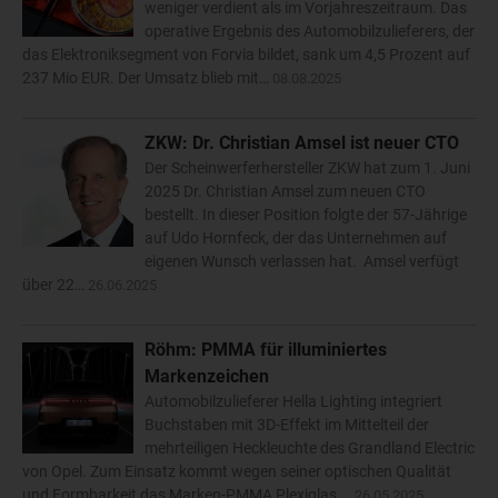
weniger verdient als im Vorjahreszeitraum. Das
operative Ergebnis des Automobilzulieferers, der
das Elektroniksegment von Forvia bildet, sank um 4,5 Prozent auf
237 Mio EUR. Der Umsatz blieb mit…
08.08.2025
ZKW: Dr. Christian Amsel ist neuer CTO
Der Scheinwerferhersteller ZKW hat zum 1. Juni
2025 Dr. Christian Amsel zum neuen CTO
bestellt. In dieser Position folgte der 57-Jährige
auf Udo Hornfeck, der das Unternehmen auf
eigenen Wunsch verlassen hat. Amsel verfügt
über 22…
26.06.2025
Röhm: PMMA für illuminiertes
Markenzeichen
Automobilzulieferer Hella Lighting integriert
Buchstaben mit 3D-Effekt im Mittelteil der
mehrteiligen Heckleuchte des Grandland Electric
von Opel. Zum Einsatz kommt wegen seiner optischen Qualität
und Formbarkeit das Marken-PMMA Plexiglas.…
26.05.2025