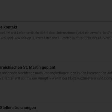
elkontakt
akt mit Lebensmitteln bietet das Unternehmen jetzt ein erweitertes Por
BPS und BPA basiert. Dieses Ultrason-P-Portfolio entspricht der EU-Ver
reichischen St. Martin geplant
lich steigende Nachfrage nach Passagierflugzeugen in den kommenden Ja
Varianten mit schmalem Rumpf – weitet der Flugzeugzulieferer und Com
 Stellenstreichungen