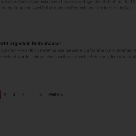
er Kölner Spezialchemiekonzern Lanxess kräftiger den Rotstift an. 550 St
r Verwaltung und zwei Drittel davon in Deutschland. Um kurzfristig Geld
rbt Urgestein Reifenhäuser
schinen“ – wie Ulrich Reifenhäuser bei seiner Aufnahme in die US-amerik
bezeichnet wurde – nimmt einen weiteren Abschied: den aus dem Vorstan
2
3
4
6
Weiter »