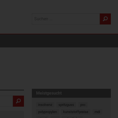
Meistgesucht
insolvenz
spritzguss
pvc
polypropylen
kunststoffpreise
mdi