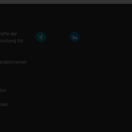
räfte der
icklung für
 Handelsnamen
los
hlen