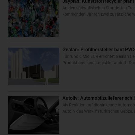
Jayplas: Kunststoffrecycler plan
An den südwalisischen Standorten Trede
kommenden Jahren zwei zusätzliche Wer
Gealan: Profilhersteller baut PVC
Für rund 6 Mio EUR errichtet Gealan F
Produktions- und Logistikstandort. Do
Autoliv: Automobilzulieferer schl
Als Reaktion auf die sinkende Automob
Autoliv das Werk im türkischen Gebze. 