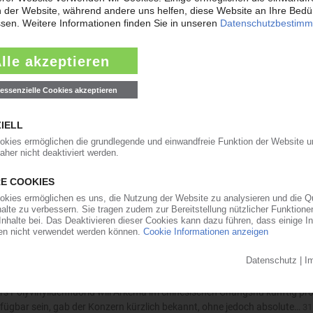
Erzeugung in der Türkei
 den Aufbau einer zweiten PET-Produktion in der Türkei. Die Fertigstellu
ik sind für 2028 vorgesehen. Angaben zur Höhe der Investition machte 
iger Ergebnismarge Sorgenkind
 Automobilzulieferer Grammer einen Umsatz von 2,5 Mrd EUR erreichen sowie
meldete zwar eine leicht positive Entwicklung im vergangenen Geschäft
DF-Erzeugung in China
s Polyvinylidenfluorid will Arkema im chinesischen Changshu künftig pro
rfügbar sein, gab der Konzern kürzlich bekannt, ohne jedoch absolute…
31