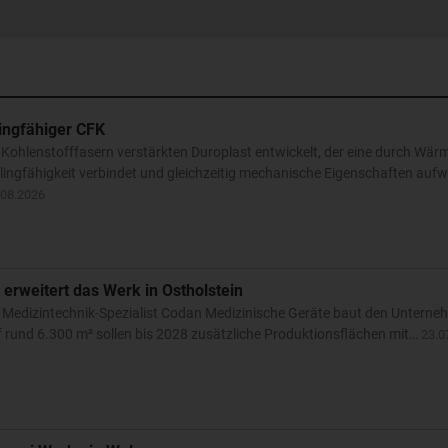
lingfähiger CFK
ohlenstofffasern verstärkten Duroplast entwickelt, der eine durch Wärm
lingfähigkeit verbindet und gleichzeitig mechanische Eigenschaften aufwe
.08.2026
 erweitert das Werk in Ostholstein
 Medizintechnik-Spezialist Codan Medizinische Geräte baut den Unterneh
f rund 6.300 m² sollen bis 2028 zusätzliche Produktionsflächen mit…
23.0