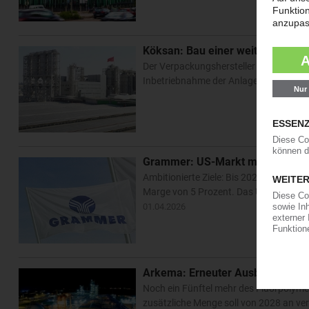
Köksan: Bau einer weiteren PET-
Der Verpackungshersteller Köksan plant
Inbetriebnahme der Anlage In Yumurtal
Grammer: US-Markt mit rückläuf
Ambitionierte Ziele: Bis 2028 will der
Marge von 5 Prozent. Das Unternehmen 
01.04.2026
Arkema: Erneuter Ausbau der PV
Noch ein Fünftel mehr des Fluorpolymer
zusätzliche Menge soll von 2028 an ve