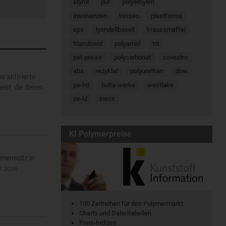
styrol
pur
polyethylen
insolvenzen
trinseo
plastforma
eps
lyondellbasell
kraussmaffei
titandioxid
polyamid
tdi
pet-preise
polycarbonat
covestro
abs
rezyklat
polyurethan
dow
e aktivierte
pe-hd
bolta-werke
westlake
ist, die denen
pe-ld
ineos
KI Polymerpreise
menssitz in
7.2026
100 Zeitreihen für den Polymermarkt
Charts und Datentabellen
Preis-Indizes