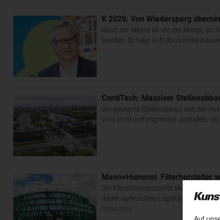
K 2028: Von Wiedersperg übernim
Nach der Messe ist vor der Messe: Dr. 
worden. Er folgt auf Ulrich Reifenhäuse
ContiTech: Massiver Stellenabba
Der geplante Stellenabbau, den der Aut
wird wohl umfangreicher ausfallen, als
Mann+Hummel: Filterhersteller wi
Der Filtrationsspezialist Mann+Hummel
damit verbundene Logistikaktivitäten v
29.04.2026