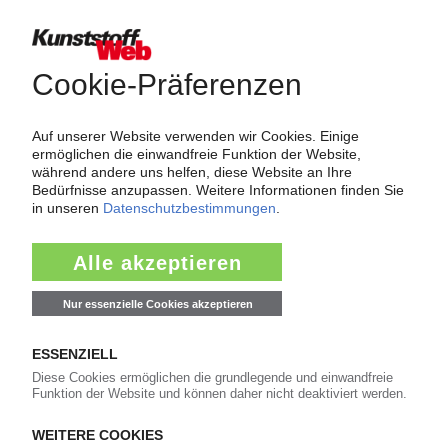
insolvenz
spritzguss
pvc
polypropylen
kunststoffpreise
mdi
styrol
pur
polyethylen
insolvenzen
trinseo
plastforma
eps
lyondellbasell
kraussmaffei
titandioxid
polyamid
tdi
pet-preise
polycarbonat
covestro
abs
rezyklat
polyurethan
dow
pe-hd
bolta-werke
westlake
pe-ld
ineos
KI Polymerpreise
100 Zeitreihen für den Polymermarkt
Charts und Datentabellen
Preis-Indizes
Marktreports und Marktdaten