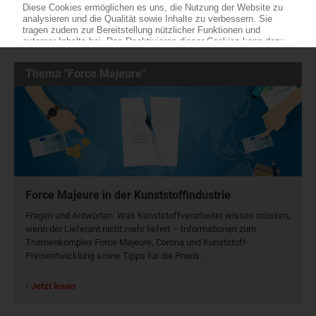
Jetzt kostenlos testen
Thema "Force Majeure"
Force Majeure in der Kunststoffindustrie
Fragen und Antworten: Was Kunst­stoff­verarbeiter wissen müssen,
wenn der Lieferant nicht mehr liefert – Informationen zum
Themenkomplex Force Majeure, Corona und Kunststoff-
Preisentwicklung sowie Tipps für die Praxis.
Jetzt lesen