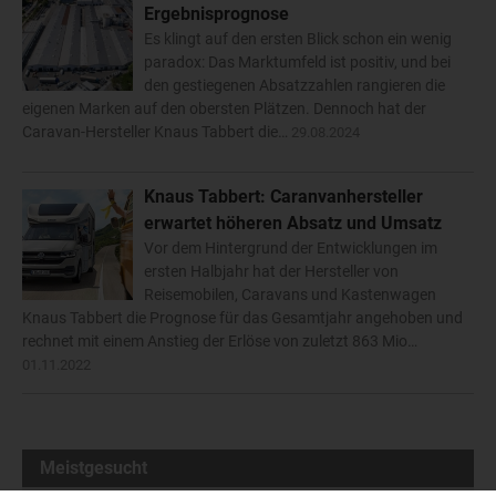
Ergebnisprognose
Es klingt auf den ersten Blick schon ein wenig
paradox: Das Marktumfeld ist positiv, und bei
den gestiegenen Absatzzahlen rangieren die
eigenen Marken auf den obersten Plätzen. Dennoch hat der
Caravan-Hersteller Knaus Tabbert die…
29.08.2024
Knaus Tabbert: Caranvanhersteller
erwartet höheren Absatz und Umsatz
Vor dem Hintergrund der Entwicklungen im
ersten Halbjahr hat der Hersteller von
Reisemobilen, Caravans und Kastenwagen
Knaus Tabbert die Prognose für das Gesamtjahr angehoben und
rechnet mit einem Anstieg der Erlöse von zuletzt 863 Mio…
01.11.2022
Meistgesucht