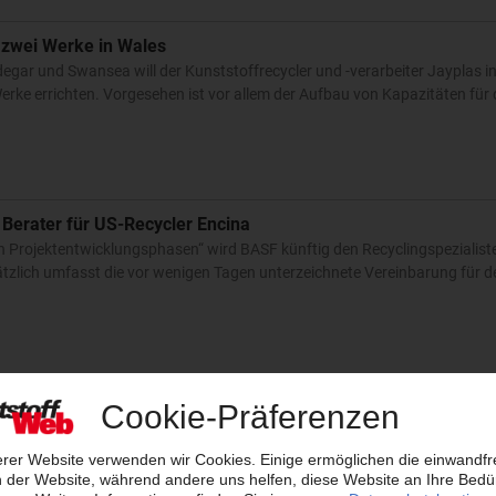
t zwei Werke in Wales
gar und Swansea will der Kunststoffrecycler und -verarbeiter Jayplas i
ke errichten. Vorgesehen ist vor allem der Aufbau von Kapazitäten für
 Berater für US-Recycler Encina
en Projektentwicklungsphasen“ wird BASF künftig den Recyclingspezialist
tzlich umfasst die vor wenigen Tagen unterzeichnete Vereinbarung für 
ische Recycling stillgelegt
ling von Kunststoffabfällen Pryme Cleantech hat die Produktion der 2024 
tellt. Der Grund sind eine Vielzahl technischer Ausfälle während der…
2