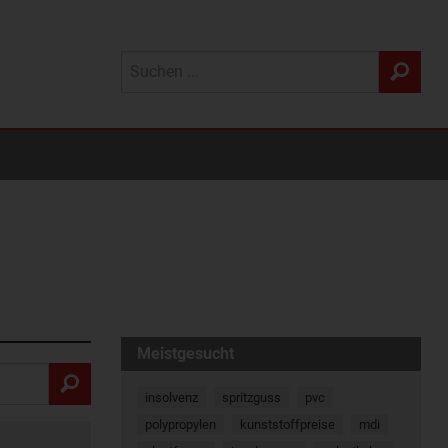
Meistgesucht
insolvenz
spritzguss
pvc
polypropylen
kunststoffpreise
mdi