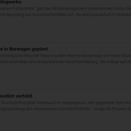
clingwerke
perativer Fortschritte“ gibt das Abfallmanagement-Unternehmen Viridor di
he Recycling von Kunststoffabfällen auf. Die drei Quantafuel-Produktio
e in Norwegen geplant
norwegische Recycler Recuro wollen eine Pyrolyseanlage am Ineos-Stan
terzeichneten eine entsprechende Absichtserklärung. Die Anlage auf 
eutlich verfehlt
er Kunststoffrezyklat-Verbrauch im vergangenen Jahr gegenüber dem Vor
 Eingangsmenge der verarbeiteten Kunststoffabfälle – knapp 80 Prozent 