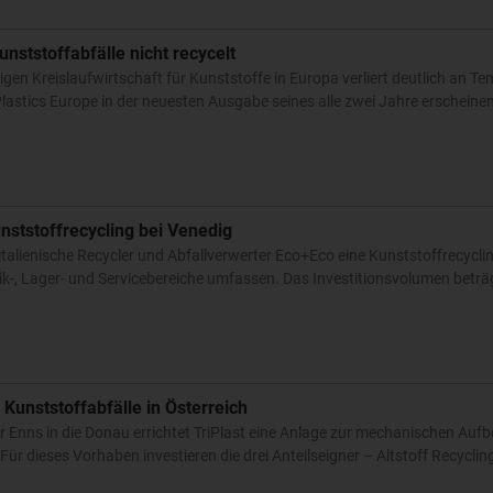
unststoffabfälle nicht recycelt
en Kreislaufwirtschaft für Kunststoffe in Europa verliert deutlich an T
lastics Europe in der neuesten Ausgabe seines alle zwei Jahre erschein
nststoffrecycling bei Venedig
italienische Recycler und Abfallverwerter Eco+Eco eine Kunststoffrecycl
tik-, Lager- und Servicebereiche umfassen. Das Investitionsvolumen betr
 Kunststoffabfälle in Österreich
 Enns in die Donau errichtet TriPlast eine Anlage zur mechanischen Aufb
Für dieses Vorhaben investieren die drei Anteilseigner – Altstoff Recycli