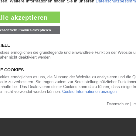
cycling
ecycling, setzt künftig auf ZE BluePower von KraussMaffei Extrusion.
age in Italien sowie im Werk in Oostende in Belgien installiert.…
19.06.20
toffabfällen besorgniserregend
en in der italienischen Rezyklat-Wertschöpfungskette sein. Noch gibt es
n der Regierung in Rom – daran änderte selbst der Boykottaufruf des
eln für den Export
strengere Regeln: Mit der Novelle der Abfallverbringungsverordnung EU 
rgaben für den grenzüberschreitenden Transport von Abfällen. Ziel ist es,