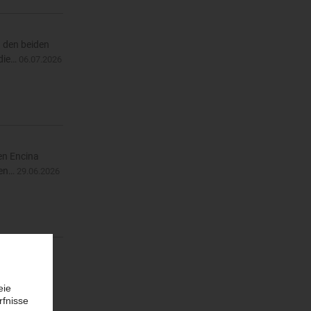
n den beiden
 die…
06.07.2026
en Encina
den…
29.06.2026
in Betrieb
5.06.2026