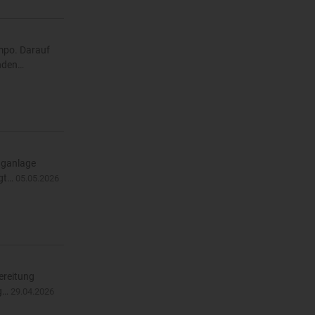
empo. Darauf
enden…
inganlage
ägt…
05.05.2026
ereitung
ng…
29.04.2026