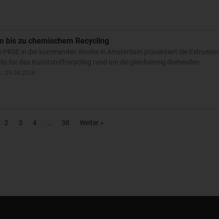
 bis zu chemischem Recycling
pe PRSE in der kommenden Woche in Amsterdam präsentiert die Extrusion
olio für das Kunststoffrecycling rund um die gleichsinnig drehenden
.…
29.04.2026
2
3
4
38
Weiter »