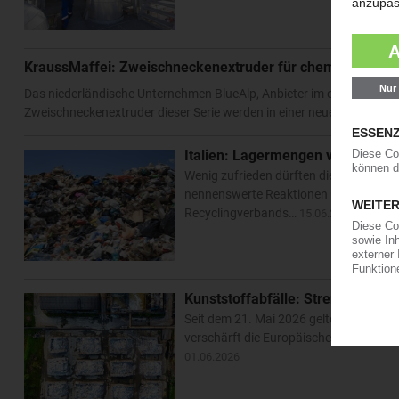
KraussMaffei: Zweischneckenextruder für chemisches Re
Das niederländische Unternehmen BlueAlp, Anbieter im chemischen R
Zweischneckenextruder dieser Serie werden in einer neuen BlueAlp-Anl
Italien: Lagermengen von Kunsts
Wenig zufrieden dürften die Unternehm
nennenswerte Reaktionen und Maßnahme
Recyclingverbands…
15.06.2026
Kunststoffabfälle: Strengere Reg
Seit dem 21. Mai 2026 gelten EU-weit 
verschärft die Europäische Union die Vo
01.06.2026