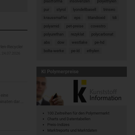
plastforma
insolvenzen
polyethylen
pur
styrol
lyondellbasell
trinseo
kraussmaffei
eps
titandioxid
tdi
polyamid
pet-preise
covestro
polyurethan
rezyklat
polycarbonat
abs
dow
westlake
pe-hd
len-Recycler
bolta-werke
pe-ld
ethylen
…
24.07.2026
KI Polymerpreise
 eine
minaten dar.…
100 Zeitreihen für den Polymermarkt
Charts und Datentabellen
Preis-Indizes
Marktreports und Marktdaten