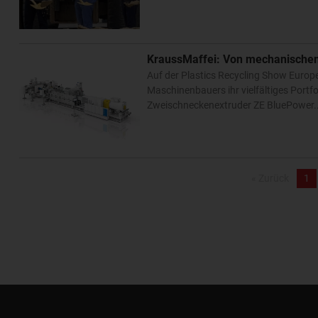
KraussMaffei: Von mechanischem
Auf der Plastics Recycling Show Euro
Maschinenbauers ihr vielfältiges Portf
Zweischneckenextruder ZE BluePower
« Zurück
1