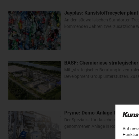
Jayplas: Kunststoffrecycler plan
An den südwalisischen Standorten Trede
kommenden Jahren zwei zusätzliche Wer
BASF: Chemieriese strategischer
Mit „strategischer Beratung in zentral
Development Group unterstützen. Zusä
Pryme: Demo-Anlage für das chem
Der Spezialist für das chemische Recyc
genommenen Anlage in Rotterdam einges