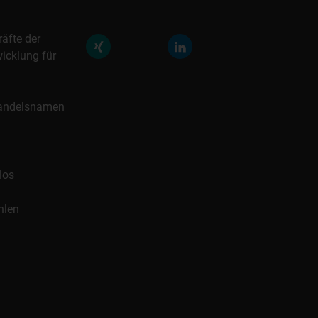
räfte der
icklung für
 Handelsnamen
los
hlen