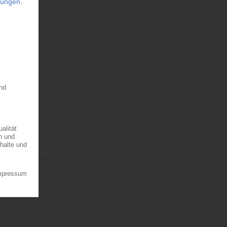
26
 kaum
2024/1157
 illegale…