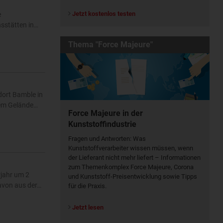
Jetzt kostenlos testen
e
nsstätten in…
Thema "Force Majeure"
dort Bamble in
dem Gelände…
Force Majeure in der
Kunststoffindustrie
Fragen und Antworten: Was
Kunst­stoff­verarbeiter wissen müssen, wenn
der Lieferant nicht mehr liefert – Informationen
zum Themenkomplex Force Majeure, Corona
jahr um 2
und Kunststoff-Preisentwicklung sowie Tipps
davon aus der…
für die Praxis.
Jetzt lesen