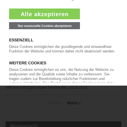
Werkzeuge, Maschinen und
Automationslösungen für die Herstellung von
kunststoffbasierten Medizinprodukten bietet
der Anlagenbauer und Automationsspezialist aus einer Hand.
Dazu zählen auch hochautomatisierte No-Human-Touch-
Fertigungsanlagen in Modulbauweise.…
15.10.2024
PET: Saison beginnt mit
überraschendem Nachfrage-Schub
Die Nachfrage im europäischen PET-Markt hat
sich im Juni 2024 deutlich gebessert. Diese traf
auf geringe Rohstofflager bei Distributeuren,
Händlern und vielen Verarbeitern. Wegen hoher Frachtraten und
etlichen Verzögerungen fehlten die…
02.07.2024
« Zurück
Weiter »
Meistgesucht