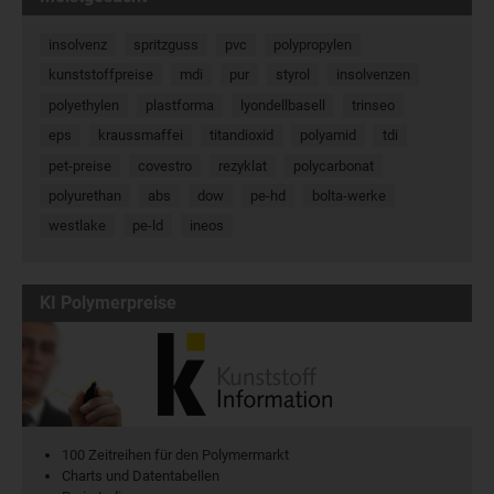
insolvenz
spritzguss
pvc
polypropylen
kunststoffpreise
mdi
pur
styrol
insolvenzen
polyethylen
plastforma
lyondellbasell
trinseo
eps
kraussmaffei
titandioxid
polyamid
tdi
pet-preise
covestro
rezyklat
polycarbonat
polyurethan
abs
dow
pe-hd
bolta-werke
westlake
pe-ld
ineos
KI Polymerpreise
100 Zeitreihen für den Polymermarkt
Charts und Datentabellen