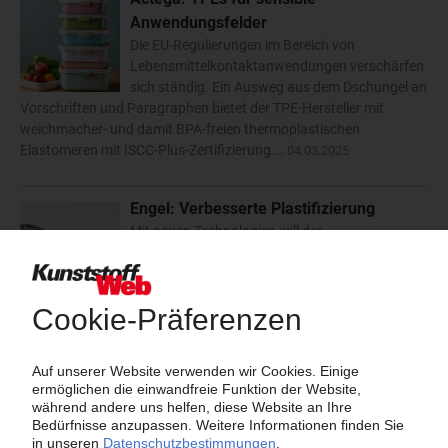
Anwendungsfelder
Die EU-Regulierungen im Bereich von
Lebensmittelkontaktanwendungen verschärfen
sich ständig. Ein Ausweg aus dem Dschungel an
Vorschriften und Paragraphen bietet der TPE-Hersteller mit
weichmacher- und damit BPA-freien thermoplastischen
Elastomeren mit ISCC-Plus-Zertifizierung.…
04.03.2025
Engel: Verbesserte Plastifizierung
Mit neuen Technologien will der
Maschinenbauer Effizienz, Präzision und
Qualität in der Spritzgießverarbeitung steigern.
Der Schwerpunkt liegt dabei auf dem
Verschlussdüsen-Portfolio mit Fokus auf eine
neue Drehschieberverschlussdüse und Ringsperre sowie High
Performance Schnecken.…
22.11.2024
Zahoransky: Komplettanlagen für
kunststoffbasierte Medizinprodukte