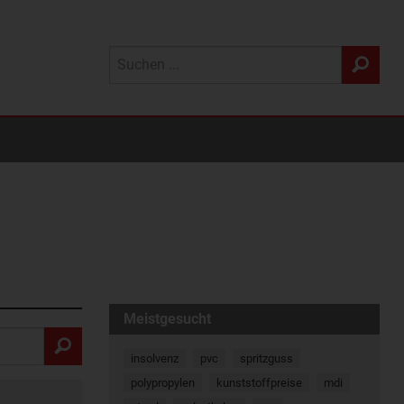
Meistgesucht
insolvenz
pvc
spritzguss
polypropylen
kunststoffpreise
mdi