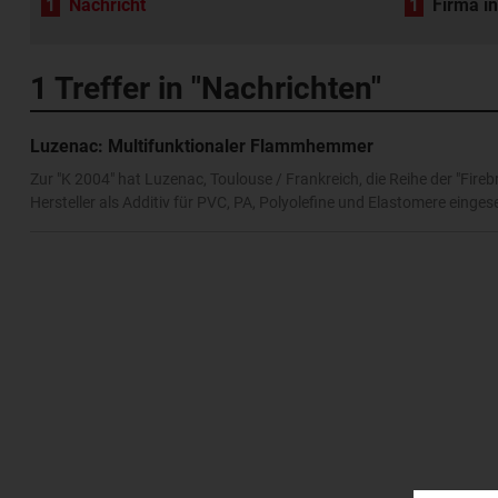
1
Nachricht
1
Firma i
1
Treffer in "Nachrichten"
Luzenac: Multifunktionaler Flammhemmer
Zur "K 2004" hat Luzenac, Toulouse / Frankreich, die Reihe der "Fi
Hersteller als Additiv für PVC, PA, Polyolefine und Elastomere einge