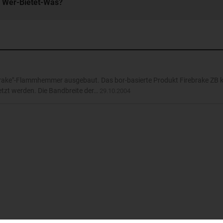
n Wer-Bietet-Was?
rebrake"-Flammhemmer ausgebaut. Das bor-basierte Produkt Firebrake ZB 
setzt werden. Die Bandbreite der…
29.10.2004