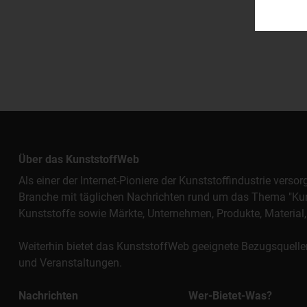
Über das KunststoffWeb
Als einer der Internet-Pioniere der Kunststoffindustrie vers
Branche mit täglichen Nachrichten rund um das Thema "Kunst
Kunststoffe sowie Märkte, Unternehmen, Produkte, Materi
Weiterhin bietet das KunststoffWeb geeignete Bezugsquelle
und Veranstaltungen.
Nachrichten
Wer-Bietet-Was?