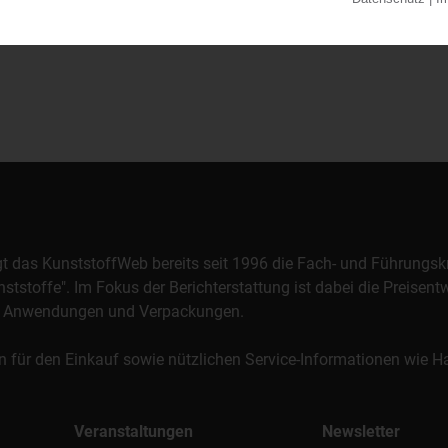
orgt das KunststoffWeb bereits seit 1996 die Fach- und Führungsk
stoffe". Im Fokus der Berichterstattung ist dabei die Preisentw
al, Anwendungen und Verpackungen.
n für den Einkauf sowie nützlichen Service-Informationen wie
Veranstaltungen
Newsletter