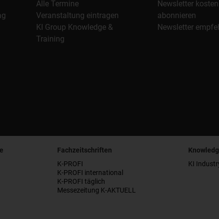
Alle Termine
Newsletter kosten
ag
Veranstaltung eintragen
abonnieren
KI Group Knowledge &
Newsletter empfe
Training
e
Fachzeitschriften
Knowledg
K-PROFI
KI Industr
K-PROFI international
K-PROFI täglich
Messezeitung K-AKTUELL