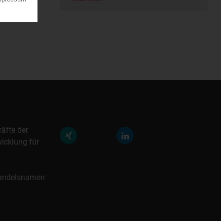
räfte der
icklung für
 Handelsnamen