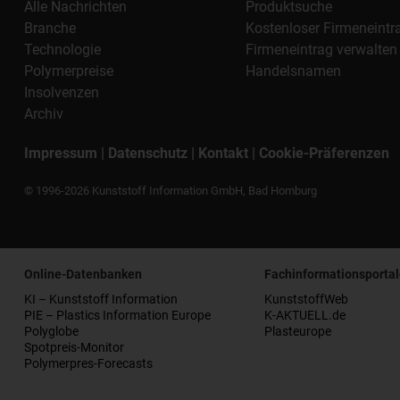
Alle Nachrichten
Produktsuche
Branche
Kostenloser Firmeneintr
Technologie
Firmeneintrag verwalten
Polymerpreise
Handelsnamen
Insolvenzen
Archiv
Impressum
|
Datenschutz
|
Kontakt
|
Cookie-Präferenzen
© 1996-2026 Kunststoff Information GmbH, Bad Homburg
Online-Datenbanken
Fachinformationsportal
KI – Kunststoff Information
KunststoffWeb
PIE – Plastics Information Europe
K-AKTUELL.de
Polyglobe
Plasteurope
Spotpreis-Monitor
Polymerpres-Forecasts