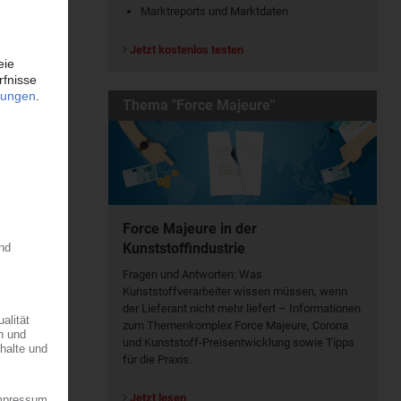
Marktreports und Marktdaten
Jetzt kostenlos testen
Thema "Force Majeure"
Force Majeure in der
Kunststoffindustrie
Fragen und Antworten: Was
Kunst­stoff­verarbeiter wissen müssen, wenn
der Lieferant nicht mehr liefert – Informationen
zum Themenkomplex Force Majeure, Corona
und Kunststoff-Preisentwicklung sowie Tipps
für die Praxis.
Jetzt lesen