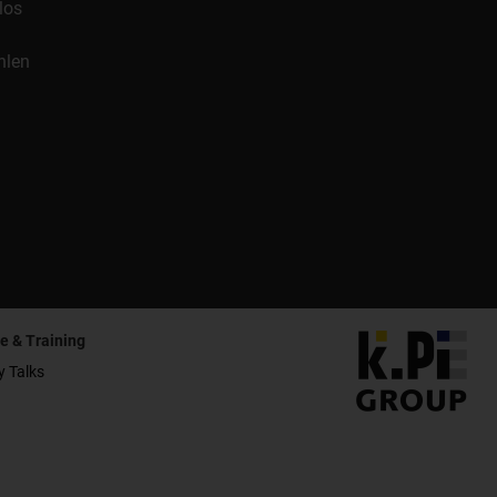
los
hlen
e & Training
y Talks