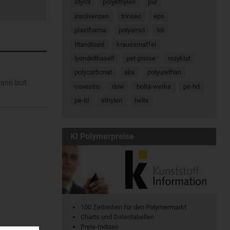
styrol
polyethylen
pur
insolvenzen
trinseo
eps
plastforma
polyamid
tdi
titandioxid
kraussmaffei
lyondellbasell
pet-preise
rezyklat
polycarbonat
abs
polyurethan
kann laut
covestro
dow
bolta-werke
pe-hd
pe-ld
ethylen
hella
KI Polymerpreise
100 Zeitreihen für den Polymermarkt
Charts und Datentabellen
Preis-Indizes