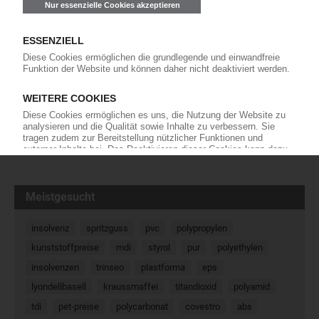
Polykemi: Compoundeur plant den
Ausbau des Werks in den USA
Der Compoundeur Polykemi verzeichnet in den
USA eine rege Nachfrage. Daher will das
Unternehmen im US-Standort Gastonia , den es
2023 eröffnet hat, im kommenden Jahr einen dritten Extruder
installieren. Die Inbetriebnahme im Jahr 2027…
26.11.2025
« Zurück
Weiter »
Meistgesucht
insolvenz
spritzguss
pvc
polypropylen
kunststoffpreise
mdi
styrol
pur
polyethylen
insolvenzen
trinseo
plastforma
eps
lyondellbasell
kraussmaffei
titandioxid
polyamid
tdi
pet-preise
polycarbonat
covestro
abs