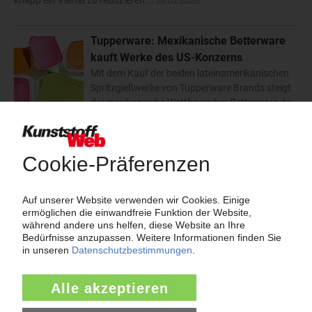
knapp ein Viertel zu reduzieren.…
20.02.2026
Tupperware: Mexikanische Betterware
kauft Werke des US-Konzerns
Mit dem Kauf der beiden lateinamerikanischen
Spritzgießwerke von Tupperware Brands steigt
der mexikanische Wettbewerber Betterware de
Mexico erstmals in die Produktion von direkt vertriebenen
Konsumwaren ein. 250 Mio USD zahlt der…
02.02.2026
Mosca: Neues Werk für
Umreifungsbänder in Mexiko
Eine nicht genannte Summe hat Mosca in ein
Band-Produktionswerk im mexikanischen
Monterrey investiert. Noch in diesem Jahr solle
das gesamte Bandportfolio für den zentral- und
südamerikanischen Markt zur Verfügung stehen, teilte der…
21.01.2026