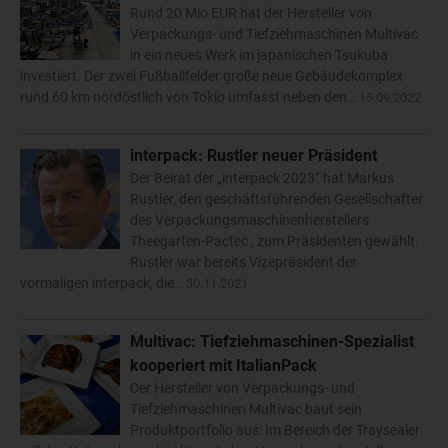
Rund 20 Mio EUR hat der Hersteller von
Verpackungs- und Tiefziehmaschinen Multivac
in ein neues Werk im japanischen Tsukuba
investiert. Der zwei Fußballfelder große neue Gebäudekomplex
rund 60 km nordöstlich von Tokio umfasst neben den…
15.09.2022
interpack: Rustler neuer Präsident
Der Beirat der „interpack 2023“ hat Markus
Rustler, den geschäftsführenden Gesellschafter
des Verpackungsmaschinenherstellers
Theegarten-Pactec , zum Präsidenten gewählt.
Rustler war bereits Vizepräsident der
vormaligen interpack, die…
30.11.2021
Multivac: Tiefziehmaschinen-Spezialist
kooperiert mit ItalianPack
Der Hersteller von Verpackungs- und
Tiefziehmaschinen Multivac baut sein
Produktportfolio aus: Im Bereich der Traysealer