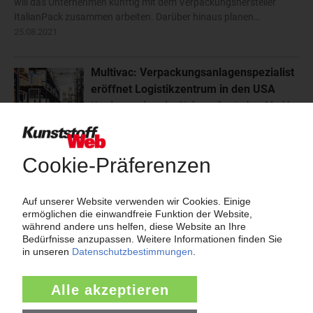
will das Unternehmen künftig mit dem Verpackungshersteller
ItalianPack zusammen arbeiten. Darüber hinaus planen…
25.08.2021
Multivac: Verpackungsanlagenspezialist
eröffnet Logistikzentrum in den USA
Um den nord- und mittelamerikanischen Markt
schneller bedienen zu können, hat der
Verpackungsanlagenspezialist Multivac ein
3.100 m² großes Logistikzentrum an seinem US-Standort in
Kansas City / Missouri, eröffnet. Die Nachfrage nach…
29.06.2021
Multivac: Neues Werk in China
Der Hersteller von Verpackungs- und
Tiefziehmaschinen Multivac eröffnete ein
Produktionswerk inklusive Landesgesellschaft
in Taicang, Jiangsu / China. Dazu mietete das
Unternehmen eine große Halle, in der die
Produktion von…
15.03.2019