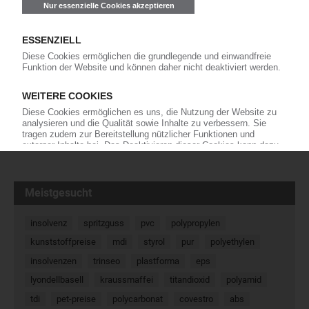
Multivac: Erste Produktionsstätte in Osteuropa
Im bulgarischen Bozhurishte in der Nähe von Sofia hat der
Hersteller von Tiefzieh- und Verpackungstechnik Multivac die
Produktion aufgenommen. Das neue Werk der
Tochtergesellschaft Multivac Bulgaria Production hat eine
Gesamtfläche von rund 20.000…
21.08.2018
« Zurück
Weiter »
Meistgesucht
insolvenz
spritzguss
pvc
polypropylen
kunststoffpreise
mdi
styrol
pur
polyethylen
insolvenzen
trinseo
plastforma
eps
lyondellbasell
kraussmaffei
titandioxid
polyamid
tdi
pet-preise
polycarbonat
covestro
abs