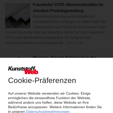
Fraunhofer CCPE: Monomaterialien für
zirkuläre Produktgestaltung
Materialverbunde aus unterschiedlichen
Kunststoffsorten verlängern in vielen Fällen die
Lebensdauer von Produkten, erschweren in der
Circular Economy aber das Recycling. Daher hat das Fraunhofer
CCPE einen Monomaterial-Baukasten für Designer und
Produktentwickler zusammengestellt.…
09.01.2026
Pixargus: Smarte Fehlerjagd in der
Extrusion
Mit der Inline-Inspektionsserie ProfilControl 7
XLine für die Kunststoff- und Gummiextrusion
verfolgt das Unternehmen einen neuen
Systemansatz. Unter dem Motto „So viel Software wie nötig, so
wenig Hardware wie möglich“ soll die Komplexität der Technik
verringert werden.…
18.12.2025
Hennecke: Einstieg ins Blockschäumen