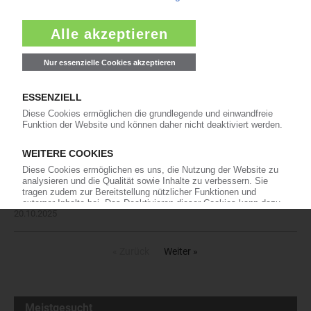
Mit der Smartflex evo ergänzt der PUR-
Maschinenbauer sein Portfolio zwischen der
kompakten Jflex evo und der leistungsstarken
Multiflex für den Start in die industrielle
Großserienfertigung von Komfortschäumen.…
21.10.2025
HB-Therm: Wie Temperiergeräte die
Effizienz beim Spritzgießen steigern
Temperierprozesse spielen eine wichtige Rolle
für die Energieeffizienz beim Spritzgießen. Sie
beeinflussen nicht nur den Energieverbrauch,
sondern auch die Qualität der hergestellten Kunststoffteile.…
20.10.2025
« Zurück
Weiter »
Meistgesucht