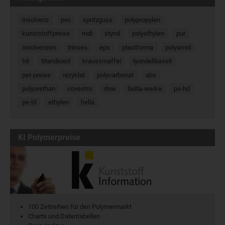
insolvenz
pvc
spritzguss
polypropylen
kunststoffpreise
mdi
styrol
polyethylen
pur
insolvenzen
trinseo
eps
plastforma
polyamid
tdi
titandioxid
kraussmaffei
lyondellbasell
pet-preise
rezyklat
polycarbonat
abs
polyurethan
covestro
dow
bolta-werke
pe-hd
pe-ld
ethylen
hella
KI Polymerpreise
100 Zeitreihen für den Polymermarkt
Charts und Datentabellen