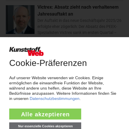
Victrex: Absatz zieht nach verhaltenem
Jahresauftakt an
Der Auftakt in das neue Geschäftsjahr 2025/26
erfolgte eher zögerlich: Der Absatz des PEEK-
Spezialisten Victrex sank im ersten Quartal –
also in den drei Monaten von Oktober bis Dezember 2025 – um 4,5
Prozent auf 858 t. Da zudem die…
12.02.2026
Victrex: Umsatz trotz gestiegenem PEEK-
Absatz weitgehend stabil
Es ist ein gutes Zeichen: Der Absatz des PEEK-
Spezialisten Victrex stieg im abgelaufenen
Geschäftsjahr 2024/25 um 11,6 Prozent.
Allerdings ging der Mengenzuwachs mit Preisnachlässen einher,
durch die das Unternehmen den Verkauf…
12.01.2026
Ensinger: Partikelschäume für
Hochleistungsanwendungen