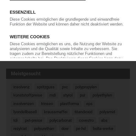
Mit Thermoplasten wie PC, PESU und PEEK
erweitert der Compoundeur das
Anwendungsspektrum von technischen
Partikelschäumen. Die neue Produktlinie verbindet die Vorteile von
Hochleistungskunststoffen mit den strukturellen Eigenschaften
konventioneller Schäume.…
09.01.2026
« Zurück
Weiter »
Meistgesucht
insolvenz
spritzguss
pvc
polypropylen
kunststoffpreise
mdi
styrol
pur
polyethylen
insolvenzen
trinseo
plastforma
eps
lyondellbasell
kraussmaffei
titandioxid
polyamid
tdi
pet-preise
polycarbonat
covestro
abs
rezyklat
polyurethan
dow
pe-hd
bolta-werke