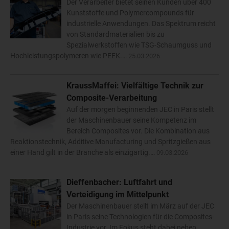
Der Verarbeiter bietet seinen Kunden über 400
Kunststoffe und Polymercompounds für
industrielle Anwendungen. Das Spektrum reicht
von Standardmaterialien bis zu
Spezialwerkstoffen wie TSG-Schaumguss und
Hochleistungspolymeren wie PEEK.…
25.03.2026
KraussMaffei: Vielfältige Technik zur
Composite-Verarbeitung
Auf der morgen beginnenden JEC in Paris stellt
der Maschinenbauer seine Kompetenz im
Bereich Composites vor. Die Kombination aus
Reaktionstechnik, Additive Manufacturing und Spritzgießen aus
einer Hand gilt in der Branche als einzigartig.…
09.03.2026
Dieffenbacher: Luftfahrt und
Verteidigung im Mittelpunkt
Der Maschinenbauer stellt im März auf der JEC
in Paris seine Technologien für die Composites-
Industrie vor. Im Fokus steht dabei neben