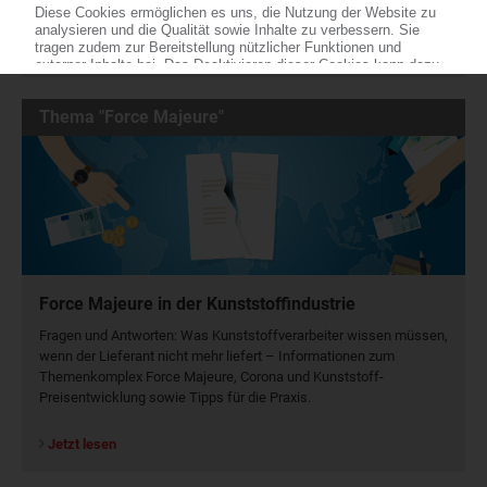
Marktreports und Marktdaten
Jetzt kostenlos testen
Thema "Force Majeure"
Force Majeure in der Kunststoffindustrie
Fragen und Antworten: Was Kunst­stoff­verarbeiter wissen müssen,
wenn der Lieferant nicht mehr liefert – Informationen zum
Themenkomplex Force Majeure, Corona und Kunststoff-
Preisentwicklung sowie Tipps für die Praxis.
Jetzt lesen