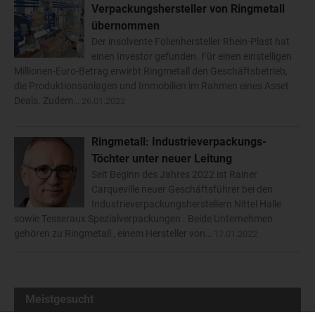
Verpackungshersteller von Ringmetall
übernommen
Der insolvente Folienhersteller Rhein-Plast hat
einen Investor gefunden. Für einen einstelligen
Millionen-Euro-Betrag erwirbt Ringmetall den Geschäftsbetrieb,
die Produktionsanlagen und Immobilien im Rahmen eines Asset
Deals. Zudem…
26.01.2022
Ringmetall: Industrieverpackungs-
Töchter unter neuer Leitung
Seit Beginn des Jahres 2022 ist Rainer
Carqueville neuer Geschäftsführer bei den
Industrieverpackungsherstellern Nittel Halle
sowie Tesseraux Spezialverpackungen . Beide Unternehmen
gehören zu Ringmetall , einem Hersteller von…
17.01.2022
Meistgesucht