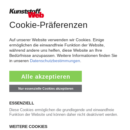
insolvenz
spritzguss
pvc
polypropylen
kunststoffpreise
mdi
styrol
pur
polyethylen
insolvenzen
trinseo
plastforma
eps
lyondellbasell
kraussmaffei
titandioxid
polyamid
tdi
pet-preise
polycarbonat
covestro
abs
rezyklat
polyurethan
dow
pe-hd
bolta-werke
westlake
pe-ld
ineos
KI Polymerpreise
100 Zeitreihen für den Polymermarkt
Charts und Datentabellen
Preis-Indizes