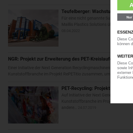
Teufelberger: Wachstum im Bere
Für eine nicht genannte Summe hat Te
Maillis Plastics Solutions übernommen
08.04.2022
NGR: Projekt zur Erweiterung des PET-Kreislaufes
Einer Initiative der Next Generation Recyclingmaschinen GmbH, Feld
Kunststoffbranche im Projekt RePETitio zusammen, um nachzuweis
PET-Recycling: Projekt „RePETitio
Auf Initiative der Next Generation Re
Kunststoffbranche im Projekt „RePETit
andere…
24.07.2019