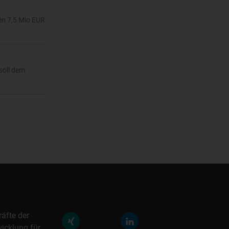
en 7,5 Mio EUR
soll dem
räfte der
icklung für