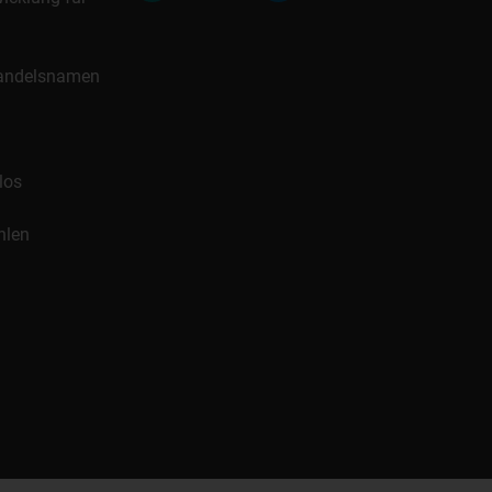
 Handelsnamen
los
hlen