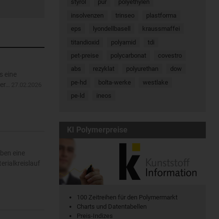
styrol
pur
polyethylen
insolvenzen
trinseo
plastforma
eps
lyondellbasell
kraussmaffei
titandioxid
polyamid
tdi
pet-preise
polycarbonat
covestro
abs
rezyklat
polyurethan
dow
s eine
pe-hd
bolta-werke
westlake
der…
27.02.2026
pe-ld
ineos
KI Polymerpreise
ben eine
rialkreislauf
100 Zeitreihen für den Polymermarkt
Charts und Datentabellen
Preis-Indizes