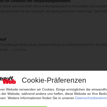
en für Geschäft mit Verpackungsbändern
 steckt das Geschäft mit Umreifungsbändern in finanziellen Schwierigke
gsverfahren für das Segment „Strapping Solutions“ beantragt. Die Prod
lauf
Teufelberger einen neuen, lokalen Partner aus Oberösterreich für die Wi
änder.…
21.08.2024
teller kooperiert mit Kunststoffrecycler RDG
arbeitet bei der Verwertung seiner Kunststoff-Umreifungsbänder künfti
bänder aus PET und Polypropylen holt Teufelberger über verschiedene 