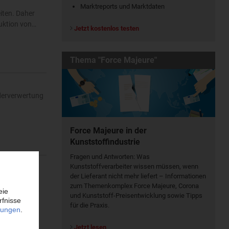
Marktreports und Marktdaten
iten. Daher
uktion von…
Jetzt kostenlos testen
Thema "Force Majeure"
ederverwertung
Force Majeure in der
Kunststoffindustrie
Fragen und Antworten: Was
Kunst­stoff­verarbeiter wissen müssen, wenn
der Lieferant nicht mehr liefert – Informationen
g mit RDG
zum Themenkomplex Force Majeure, Corona
Partner bei…
und Kunststoff-Preisentwicklung sowie Tipps
für die Praxis.
Jetzt lesen