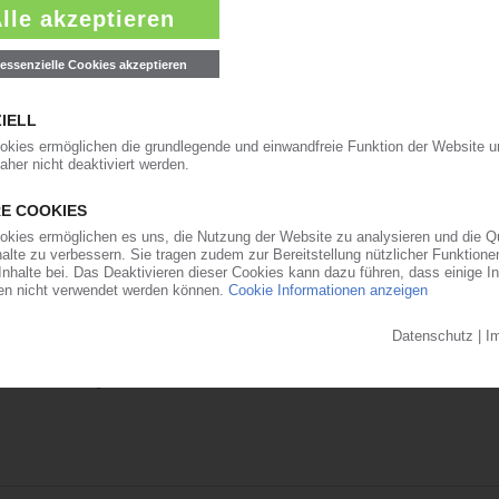
ich Kunststoffumreifungsbänder
ufelberger zum 1. April 2022 den Geschäftsbereich Kunststoffumreifung
. Mit dem neuen Standort in Polen schaffe man die nötigen Kapazitäten,
kirchen an der Donau, schließen sich führende österreichische Unterneh
en, dass neben PET-Flaschen auch andere…
09.08.2019
" in Österreich
cyclingmaschinen GmbH haben sich führende österreichische Unternehmen
io" zusammengeschlossen. Ziel ist der Nachweis, dass neben PET-Flasch