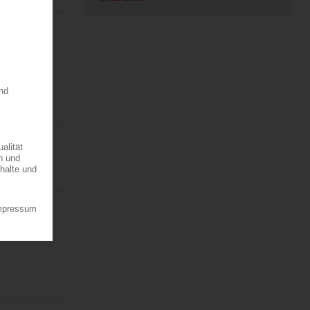
sbänder der
 um im…
men der
 der
en auch