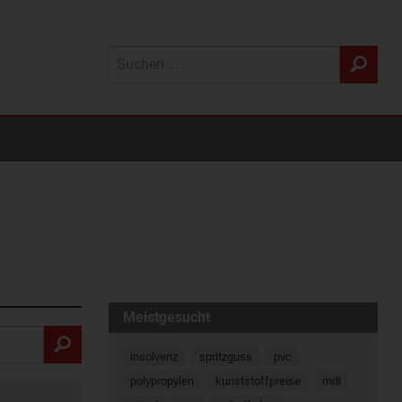
Meistgesucht
insolvenz
spritzguss
pvc
polypropylen
kunststoffpreise
mdi