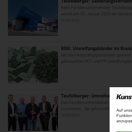
Teufelberger: Sanierungsverfahr
Beim Familienunternehmen Teufelberger
wurde am 30. Januar 2025 ein Sanierun
07.02.2025
RDG: Umreifungsbänder im Kreis
Mit dem Recyclingspezialisten gewinnt 
gebrauchter PET- und PP-Umreifungsb
Teufelberger: Umreifungsbandhers
Das Familienunternehmen Teufelberger 
zusammen. Die gebrauchten Umreifungs
15.08.2024