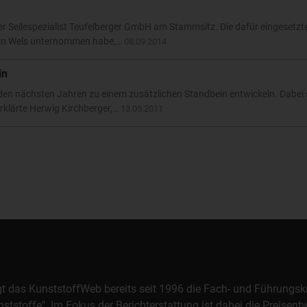
er Seilespezialist Teufelberger GmbH am Stammsitz. Die dafür eingesetzt
ls in Wels unternommen habe,…
08.09.2014
in
n den nächsten Jahren zu einem zusätzlichen Standbein entwickeln. Dabei 
erklärte Herwig Kirchberger,…
13.05.2011
orgt das KunststoffWeb bereits seit 1996 die Fach- und Führungsk
stoffe". Im Fokus der Berichterstattung ist dabei die Preisentw