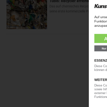
Tubis: Recycler errichtet erste 
Das auf chemisches Recycling von Kuns
seine erste kommerzielle Pyrolyse-Anl