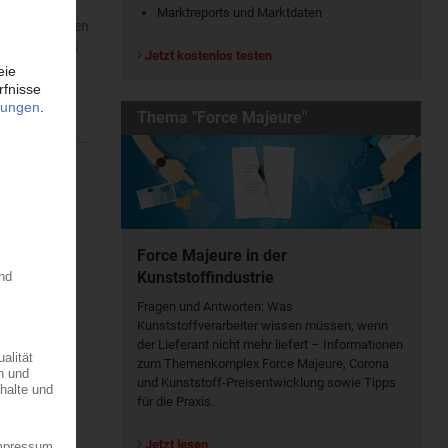
Marktreports und Marktdaten
sischen Plauen
rt…
18.03.2025
Jetzt kostenlos testen
Thema "Force Majeure"
Force Majeure in der
Kunststoffindustrie
Fragen und Antworten: Was
Kunst­stoff­verarbeiter wissen müssen, wenn
der Lieferant nicht mehr liefert – Informationen
zum Themenkomplex Force Majeure, Corona
und Kunststoff-Preisentwicklung sowie Tipps
für die Praxis.
Jetzt lesen