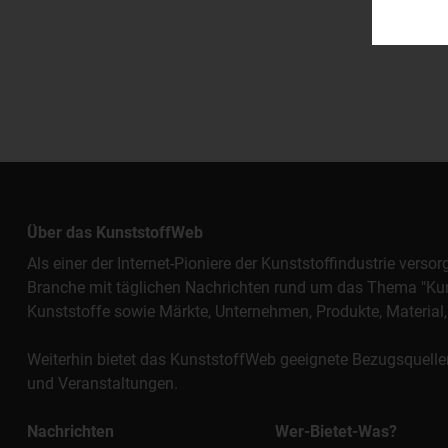
Über das KunststoffWeb
Als einer der Internet-Pioniere der Kunststoffindustrie vers
Branche mit täglichen Nachrichten rund um das Thema "Kunst
Kunststoffe sowie Märkte, Unternehmen, Produkte, Materi
Weiterhin bietet das KunststoffWeb geeignete Bezugsquelle
und Veranstaltungen.
Nachrichten
Wer-Bietet-Was?