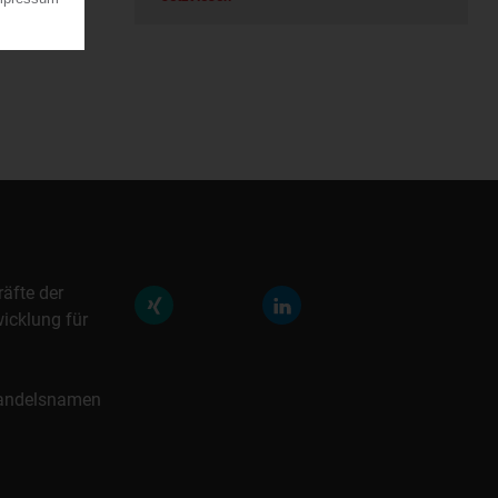
räfte der
icklung für
 Handelsnamen