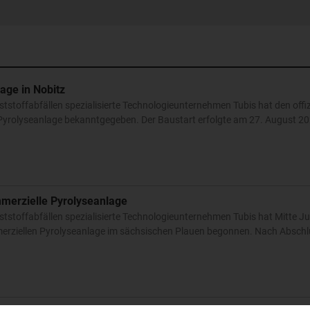
age in Nobitz
stoffabfällen spezialisierte Technologieunternehmen Tubis hat den offiz
 Pyrolyseanlage bekanntgegeben. Der Baustart erfolgte am 27. August 20
ommerzielle Pyrolyseanlage
tstoffabfällen spezialisierte Technologieunternehmen Tubis hat Mitte Ju
merziellen Pyrolyseanlage im sächsischen Plauen begonnen. Nach Abschl