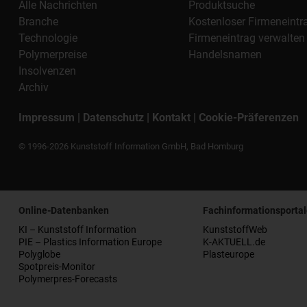
Alle Nachrichten
Produktsuche
Branche
Kostenloser Firmeneintr
Technologie
Firmeneintrag verwalten
Polymerpreise
Handelsnamen
Insolvenzen
Archiv
Impressum
|
Datenschutz
|
Kontakt
|
Cookie-Präferenzen
© 1996-2026 Kunststoff Information GmbH, Bad Homburg
Online-Datenbanken
Fachinformationsportal
KI – Kunststoff Information
KunststoffWeb
PIE – Plastics Information Europe
K-AKTUELL.de
Polyglobe
Plasteurope
Spotpreis-Monitor
Polymerpres-Forecasts