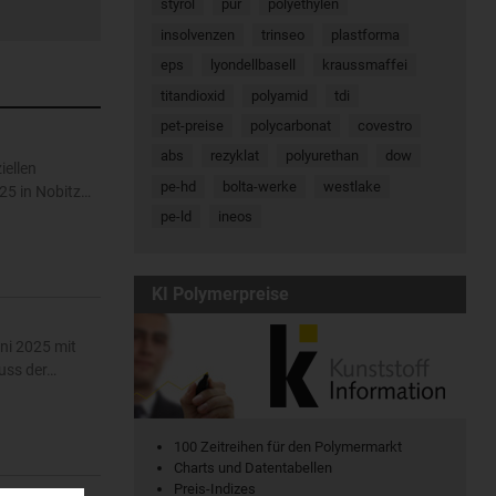
styrol
pur
polyethylen
insolvenzen
trinseo
plastforma
eps
lyondellbasell
kraussmaffei
titandioxid
polyamid
tdi
pet-preise
polycarbonat
covestro
abs
rezyklat
polyurethan
dow
iellen
pe-hd
bolta-werke
westlake
25 in Nobitz…
pe-ld
ineos
KI Polymerpreise
ni 2025 mit
uss der…
100 Zeitreihen für den Polymermarkt
Charts und Datentabellen
Preis-Indizes