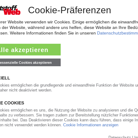
kommerzielle Pyrolyseanlage
tstoffabfällen spezialisierte Technologieunternehmen Tubis will im säch
age zur Verwertung von Kunststoffabfällen errichten. Der Produktionssta