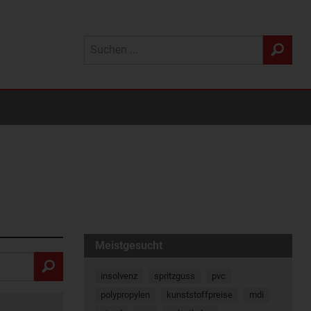
Meistgesucht
insolvenz
spritzguss
pvc
polypropylen
kunststoffpreise
mdi