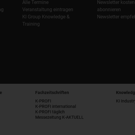
Alle Termine
Newsletter kosten
ag
Veranstaltung eintragen
abonnieren
KI Group Knowledge &
Newsletter empfe
Training
e
Fachzeitschriften
Knowledg
K-PROFI
KI Industr
K-PROFI international
K-PROFI täglich
Messezeitung K-AKTUELL