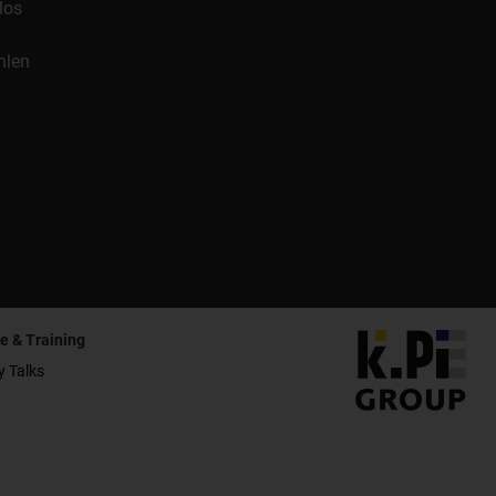
los
hlen
e & Training
y Talks