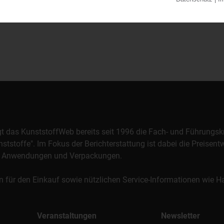
orgt das KunststoffWeb bereits seit 1996 die Fach- und Führungsk
stoffe". Im Fokus der Berichterstattung ist dabei die Preisentw
al, Anwendungen und Verpackungen.
n für den Einkauf sowie nützlichen Service-Informationen wie
Veranstaltungen
Newsletter