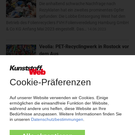
Die anhaltend schwache Nachfrage nach
Rezyklaten hat ein zweites prominentes Opfer
gefunden: Die Lobbe Entsorgung West hat den
Betrieb des Folienrecyclers FVH Folienveredelung Hamburg GmbH
& Co KG Anfang Mai 2023 eingestellt. Das…
14.06.2023
Veolia: PET-Recyclingwerk in Rostock vor
dem Aus
Die Schwäche des PET-Recyclingmarkts fordert
ihre Opfer: Wegen der fehlenden langfristigen
Sicherung der Absatzmengen will die
Deutschland-Tochter der Entsorgungsgruppe Veolia bis Ende
2023 das Werk in Rostock schließen. In dem…
19.05.2023
Duale Systeme: BellandVision baut
Marktführung in Deutschland weiter aus
Den vorläufigen Daten der Zentralen Stelle
Verpackungsregister für das erste Quartal 2023
zufolge hat BellandVision seinen Marktanteil in