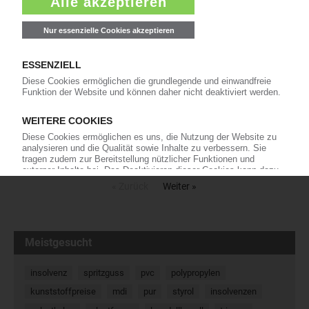
Deutschland weiter ausgebaut. Schon bisher war das
Unternehmen, das seit dem vergangenen Jahr…
31.01.2023
Duale Systeme: Zufriedenheit mit
erreichten Recyclingquoten für 2021
Eigenen Angaben zufolge haben die Dualen
Systeme im Jahr 2021 ihre gesetzlich
vorgegebenen Verwertungs- und
Recyclingquoten erfüllt: Dies teilte die Gemeinsame Stelle dualer
Systeme Deutschlands mit, in der sich eine Reihe von…
05.01.2023
« Zurück
Weiter »
Meistgesucht
insolvenz
spritzguss
pvc
polypropylen
kunststoffpreise
mdi
pur
styrol
insolvenzen