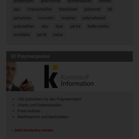
polyethylen
plastforma
lyondellbasell
trinseo
eps
kraussmaffei
titandioxid
polyamid
tdi
pet-preise
covestro
rezyklat
polycarbonat
polyurethan
abs
dow
pe-hd
bolta-werke
westlake
pe-ld
ineos
KI Polymerpreise
100 Zeitreihen für den Polymermarkt
Charts und Datentabellen
Preis-Indizes
Marktreports und Marktdaten
Jetzt kostenlos testen