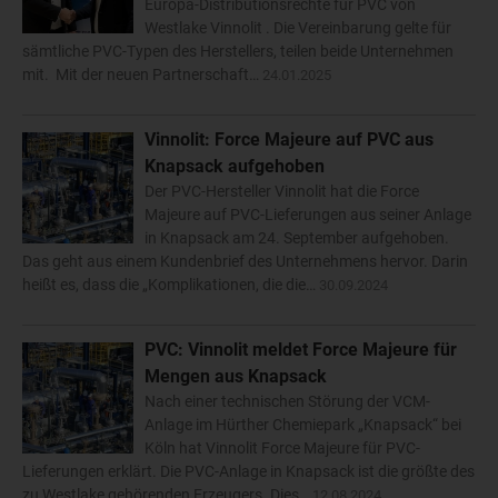
Europa-Distributionsrechte für PVC von
Westlake Vinnolit . Die Vereinbarung gelte für
sämtliche PVC-Typen des Herstellers, teilen beide Unternehmen
mit. Mit der neuen Partnerschaft…
24.01.2025
Vinnolit: Force Majeure auf PVC aus
Knapsack aufgehoben
Der PVC-Hersteller Vinnolit hat die Force
Majeure auf PVC-Lieferungen aus seiner Anlage
in Knapsack am 24. September aufgehoben.
Das geht aus einem Kundenbrief des Unternehmens hervor. Darin
heißt es, dass die „Komplikationen, die die…
30.09.2024
PVC: Vinnolit meldet Force Majeure für
Mengen aus Knapsack
Nach einer technischen Störung der VCM-
Anlage im Hürther Chemiepark „Knapsack“ bei
Köln hat Vinnolit Force Majeure für PVC-
Lieferungen erklärt. Die PVC-Anlage in Knapsack ist die größte des
zu Westlake gehörenden Erzeugers. Dies…
12.08.2024