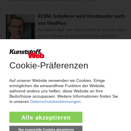
ECVM: Schellerer wird Vorsitzender auch
von VinylPlus
Als Nachfolger von Stefan Sommer wird Dr. Karl-
Martin Schellerer, Geschäftsführer des PVC-
Erzeugers Westlake Vinnolit, neuer Vorsitzender
der beiden europäischen PVC-Branchenverbände VinylPlus und
European Council of Vinyl…
05.01.2023
Vinnolit: PVC-Materialien auf Basis von
erneuerbarem Ethylen
In Ergänzung zu „GreenVin“-PVC mit einer CO 2 -
Einsparung von rund 25 Prozent hat Vinnolit
einen weiteren PVC-Typen mit geringerem CO 2 -
Fußabdruck auf den Markt gebracht: Nach Angaben des zu
Westlake gehörenden Unternehmens wird das…
17.11.2022
PVC: Ende der Force Majeure bei Vinnolit