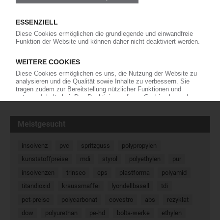
verbessert die Versorgungslage
Die guten Nachrichten zuerst: Westlake Vinnolit
hat die Aufhebung der Force Majeure auf PVC
aus Knapsack und Köln noch vor dem
kommenden Wochenende angekündigt. Die Anlage von Ercros in
Spanien läuft rund, und auch von Anwil und…
01.06.2022
« Zurück
Weiter »
Meistgesucht
insolvenz
pvc
spritzguss
polypropylen
kunststoffpreise
mdi
styrol
polyethylen
pur
insolvenzen
trinseo
eps
plastforma
polyamid
titandioxid
kraussmaffei
lyondellbasell
tdi
pet-preise
polycarbonat
covestro
abs
rezyklat
dow
polyurethan
pe-hd
bolta-werke
ethylen