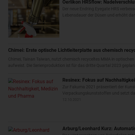
Oerlikon HRSflow: Nadelverschl
Der neue Endring Eyegate HRS verbesser
Lebensdauer der Düsen und erhöht dam
Chimei: Erste optische Lichtleiterplatte aus chemisch re
Chimei, Tainan Taiwan, nutzt chemisch recyceltes MMA in optischen L
aufweist. Die Serienproduktion ist für das dritte Quartal 2023 gepla
Resinex: Fokus auf Nachhaltigke
Zur Fakuma 2021 präsentiert der Kunsts
Verpackungskunststoffen und setzt da
12.10.2021
Arburg/Leonhard Kurz: Automatis