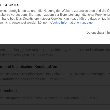
mten Portfolios von Ineos Styrolution
mers vertreibt in der DACH-Region jetzt das komplette Sortiment von Ine
g, die bislang nur Polystyrol und Standard-ABS umfasste, wurde…
22.01.2
fen
mers, Augsburg, in der Region D-A-CH über Styrolution PS und Terluran AB
ch der opaken Typen, die…
21.01.2019
s- und technischen Kunststoffen
gen seines Thermoplastportfolios. Schwerpunkte bilden hochwertige Rez
ollständigung des Angebots bei…
12.10.2018
terschied
und der entsprechend zahlreichen Anwendungsoptionen…
02.10.2017