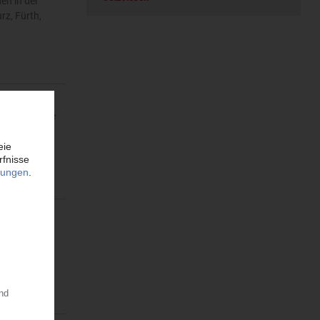
en in der
z, Fürth,
em Umfang die
.2021
tyrolution im
.04.2021