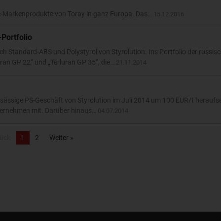
olac-Markenprodukte von Toray in ganz Europa. Das…
15.12.2016
Portfolio
ch Standard-ABS und Polystyrol von Styrolution. Ins Portfolio der russis
ran GP 22“ und „Terluran GP 35“, die…
21.11.2014
 ansässige PS-Geschäft von Styrolution im Juli 2014 um 100 EUR/t heraufs
Unternehmen mit. Darüber hinaus…
04.07.2014
rück
1
2
Weiter »