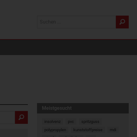
Meistgesucht
insolvenz
pvc
spritzguss
polypropylen
kunststoffpreise
mdi