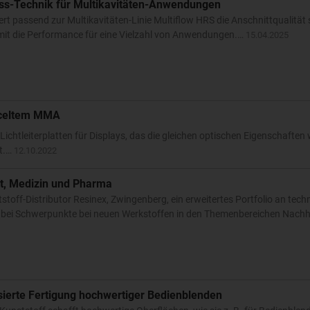
uss-Technik für Multikavitäten-Anwendungen
t passend zur Multikavitäten-Linie Multiflow HRS die Anschnittqualität 
it die Performance für eine Vielzahl von Anwendungen.…
15.04.2025
cyceltem MMA
ichtleiterplatten für Displays, das die gleichen optischen Eigenschafte
nt.…
12.10.2022
it, Medizin und Pharma
toff-Distributor Resinex, Zwingenberg, ein erweitertes Portfolio an tec
bei Schwerpunkte bei neuen Werkstoffen in den Themenbereichen Nachha
ierte Fertigung hochwertiger Bedienblenden