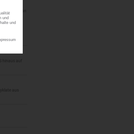
os Styrolution
019
S hinaus auf
yklate aus