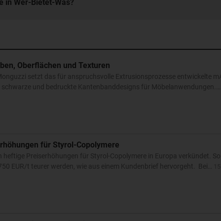
e in Wer-Bietet-Was?
arben, Oberflächen und Texturen
 Monguzzi setzt das für anspruchsvolle Extrusionsprozesse entwickelte 
iße, schwarze und bedruckte Kantenbanddesigns für Möbelanwendungen.
serhöhungen für Styrol-Copolymere
on heftige Preiserhöhungen für Styrol-Copolymere in Europa verkündet. So 
750 EUR/t teurer werden, wie aus einem Kundenbrief hervorgeht. Bei…
15