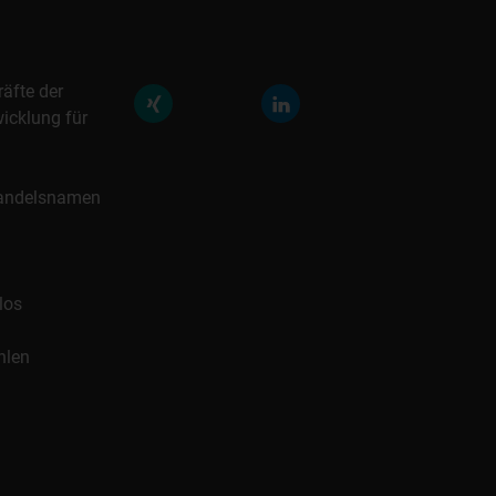
räfte der
icklung für
 Handelsnamen
los
hlen