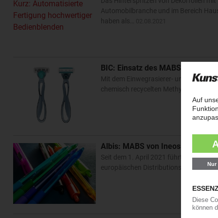
Das Hinterspritzen von Dekorfolien mit 
Automobilbranche und im Bereich Haus
haben als…
02.08.2021
BIC: Einsatz des MABS-Rezyklat 
Mit dem Einwegrasierer- und Feuerzeugh
chemisch recycelten Methylmethacrylat-
Albis: MABS von Ineos Styrolutio
Seit dem 1. April 2021 führt Albis Meth
europäischen Distributionsportfolio. 