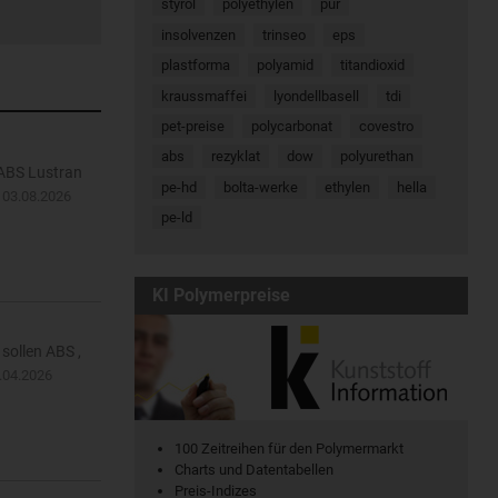
styrol
polyethylen
pur
insolvenzen
trinseo
eps
plastforma
polyamid
titandioxid
kraussmaffei
lyondellbasell
tdi
pet-preise
polycarbonat
covestro
abs
rezyklat
dow
polyurethan
mABS Lustran
pe-hd
bolta-werke
ethylen
hella
…
03.08.2026
pe-ld
KI Polymerpreise
sollen ABS ,
.04.2026
100 Zeitreihen für den Polymermarkt
Charts und Datentabellen
Preis-Indizes