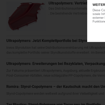
Ultrapolymers: Vertrieb des gesa
Das Distributionsunternehmen Ultrapoly
. Die bestehende Vertriebsvereinbarun
Ultrapolymers: Jetzt Komplettportfolio bei Styrolkunststof
Ineos Styrolution hat seine Distributionsvereinbarung mit Ultrapoly
das komplette Portfolio seiner Styrolkunststoffe erweitert. Im Berei
Ultrapolymers: Erweiterungen bei Rezyklaten, Verpackung
Zur Fakuma präsentiert Ultrapolymers, Augsburg, aktuelle Ergänzun
Post-Consumer-Abfällen, neue schlagzähe PP-Copolymere, die Verv
Romira: Styrol-Copolymere – der Kautschuk macht den Un
Styrol-Copolymere werden weltweit aufgrund ihrer Vielseitigkeit 
Ter Plastics: Styrol-Polymere von Toray neu im Portfolio