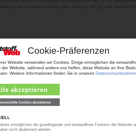
Kunststoff schafft hochwertige Oberflächen, wie sie z. B. für Bedienblend
haltsgeräte zunehmend gefragt sind. Arburg, Loßburg, und Leonhard Kur
von Lotte Chemical in Einwegrasierern
ersteller BIC setzt erstmals ein Kunststoffverarbeiter in etwas größer
Acrylnitril-Butadien-Styrol -Werkstoffe von Lotte Chemical in der…
16.06
n im Europa-Portfolio
ylmethacrylat-Acrylnitril-Butadien-Styrol der Marke „Clearlux“ von Ineos S
Die Produkte, die über FDA- und europäische Lebensmittelzulassungen…
13