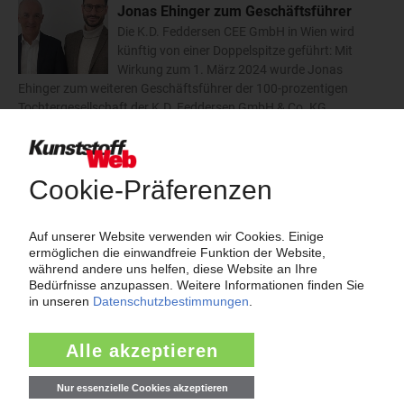
Jonas Ehinger zum Geschäftsführer
Die K.D. Feddersen CEE GmbH in Wien wird
künftig von einer Doppelspitze geführt: Mit
Wirkung zum 1. März 2024 wurde Jonas
Ehinger zum weiteren Geschäftsführer der 100-prozentigen
Tochtergesellschaft der K.D. Feddersen GmbH & Co. KG…
15.03.2024
K.D. Feddersen: ABS-Blends mit
Rezyklatanteil
Der Distributeur erweitert sein bestehendes
Portfolio an ABS/PC- und PC/ABS-Typen der
Produktfamilie E-Loop des spanischen
Kunststoffherstellers Elix Polymers. Die neuen Spritzgießtypen
enthalten deutliche Anteile an rezykliertem Polycarbonat.…
22.02.2024
K.D.Feddersen: Weitere E-Loop-Typen
von Elix im Portfolio