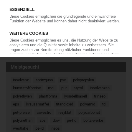
Der Distributeur K.D. Feddersen erweitert das
Angebot um ABS/PC- und PC/ABS-Typen mit
Nachhaltigkeitsaspekt, welche der Hersteller Elix
Polymers in der neuen Produktfamilie „E-Loop“ führt. Dabei
handelt es sich um Spritzgießtypen mit…
15.02.2024
« Zurück
Weiter »
Meistgesucht
insolvenz
spritzguss
pvc
polypropylen
kunststoffpreise
mdi
pur
styrol
insolvenzen
polyethylen
plastforma
lyondellbasell
trinseo
eps
kraussmaffei
titandioxid
polyamid
tdi
pet-preise
covestro
rezyklat
polycarbonat
polyurethan
abs
dow
pe-hd
bolta-werke
westlake
pe-ld
ineos