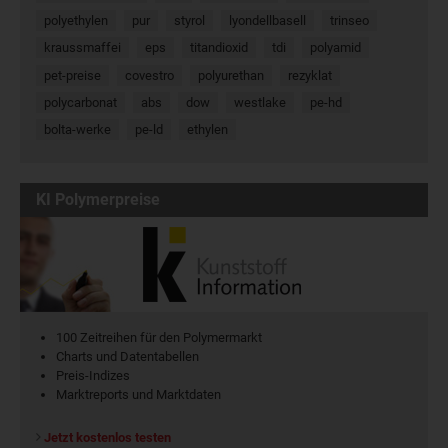
polyethylen
pur
styrol
lyondellbasell
trinseo
kraussmaffei
eps
titandioxid
tdi
polyamid
pet-preise
covestro
polyurethan
rezyklat
polycarbonat
abs
dow
westlake
pe-hd
bolta-werke
pe-ld
ethylen
KI Polymerpreise
100 Zeitreihen für den Polymermarkt
Charts und Datentabellen
Preis-Indizes
Marktreports und Marktdaten
Jetzt kostenlos testen