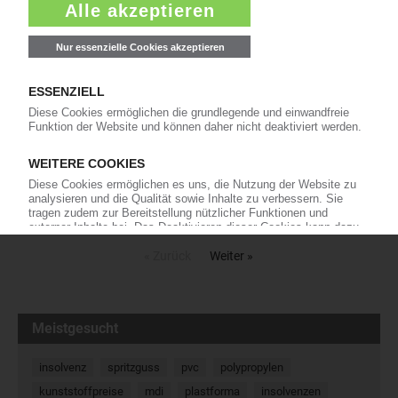
26.08.2025
Veolia: Schließung der
Recyclingunternehmen Multiport und
Multipet
Herber Schlag für die Recycling-Aktivitäten in
Deutschland: Der französische
Entsorgungsdienstleister Veolia legt die Werke der beiden
Recycling-Schwesterbetriebe Multipet und Multiport zum Ende des
Jahres still. Das erfuhr KI aus gut…
21.07.2025
« Zurück
Weiter »
Meistgesucht
insolvenz
spritzguss
pvc
polypropylen
kunststoffpreise
mdi
plastforma
insolvenzen