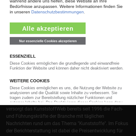
Themenkomplex Force Majeure, Corona und Kunststoff-
Preisentwicklung sowie Tipps für die Praxis.
Jetzt lesen
Über das KunststoffWeb
Als einer der Internet-Pioniere der Kunststoffindustrie
versorgt das KunststoffWeb bereits seit 1996 die Fach-
und Führungskräfte der Branche mit täglichen
Nachrichten rund um das Thema "Kunststoffe". Im Fokus
der Berichterstattung ist dabei die Preisentwicklung für