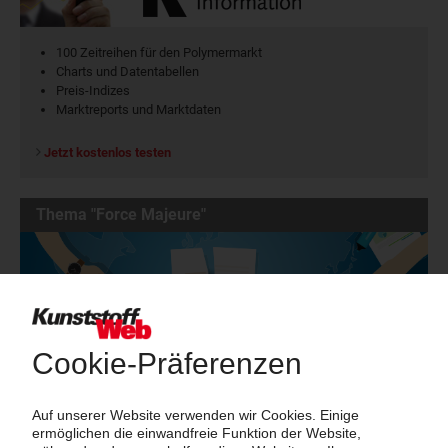
100 Zeitreihen für den Polymermarkt
Charts und Datentabellen
Preis-Indizes
Marktreports und Marktdaten
Jetzt kostenlos testen
Thema "Force Majeure"
Force Majeure in der Kunststoffindustrie
Fragen und Antworten: Was Kunst­stoff­verarbeiter wissen müssen,
wenn der Lieferant nicht mehr liefert – Informationen zum