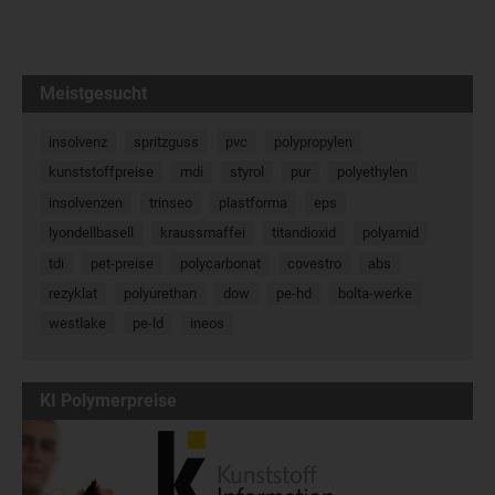
Meistgesucht
insolvenz
spritzguss
pvc
polypropylen
kunststoffpreise
mdi
styrol
pur
polyethylen
insolvenzen
trinseo
plastforma
eps
lyondellbasell
kraussmaffei
titandioxid
polyamid
tdi
pet-preise
polycarbonat
covestro
abs
rezyklat
polyurethan
dow
pe-hd
bolta-werke
westlake
pe-ld
ineos
KI Polymerpreise