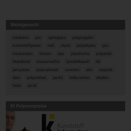
Meistgesucht
insolvenz
pvc
spritzguss
polypropylen
kunststoffpreise
mdi
styrol
polyethylen
pur
insolvenzen
trinseo
eps
plastforma
polyamid
titandioxid
kraussmaffei
lyondellbasell
tdi
pet-preise
polycarbonat
covestro
abs
rezyklat
dow
polyurethan
pe-hd
bolta-werke
ethylen
hella
pe-ld
KI Polymerpreise