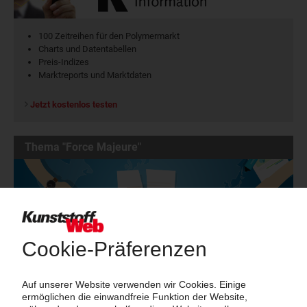
100 Zeitreihen für den Polymermarkt
Charts und Datentabellen
Preis-Indizes
Marktreports und Marktdaten
Jetzt kostenlos testen
Thema "Force Majeure"
Force Majeure in der Kunststoffindustrie
Fragen und Antworten: Was Kunst­stoff­verarbeiter wissen müssen,
wenn der Lieferant nicht mehr liefert – Informationen zum