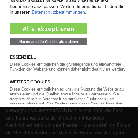
Themenkomplex Force Majeure, Corona und Kunststoff-
Preisentwicklung sowie Tipps für die Praxis.
Jetzt lesen
Über das KunststoffWeb
Als einer der Internet-Pioniere der Kunststoffindustrie
versorgt das KunststoffWeb bereits seit 1996 die Fach-
und Führungskräfte der Branche mit täglichen
Nachrichten rund um das Thema "Kunststoffe". Im Fokus
der Berichterstattung ist dabei die Preisentwicklung für