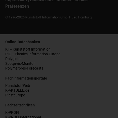
Präferenzen
© 1996-2026 Kunststoff Information GmbH, Bad Homburg
Online-Datenbanken
KI – Kunststoff Information
PIE – Plastics Information Europe
Polyglobe
Spotpreis-Monitor
Polymerpres-Forecasts
Fachinformationsportale
KunststoffWeb
K-AKTUELL.de
Plasteurope
Fachzeitschriften
K-PROFI
K-PROFI international