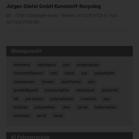
Jürgen Stiefel GmbH Kunststoff-Recycling
DE - 72581 Dettingen-Erms · Telefon: (07123) 9752-0 · Fax:
(07123) 9752-50
Meistgesucht
insolvenz
spritzguss
pvc
polypropylen
kunststoffpreise
mdi
styrol
pur
polyethylen
insolvenzen
trinseo
plastforma
eps
lyondellbasell
kraussmaffei
titandioxid
polyamid
tdi
pet-preise
polycarbonat
covestro
abs
rezyklat
polyurethan
dow
pe-hd
bolta-werke
westlake
pe-ld
ineos
KI Polymerpreise