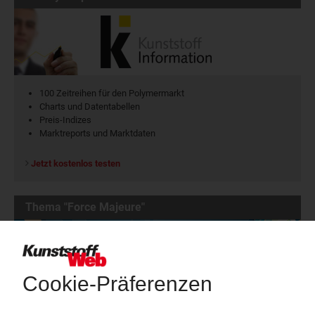
100 Zeitreihen für den Polymermarkt
Charts und Datentabellen
Preis-Indizes
Marktreports und Marktdaten
Jetzt kostenlos testen
Thema "Force Majeure"