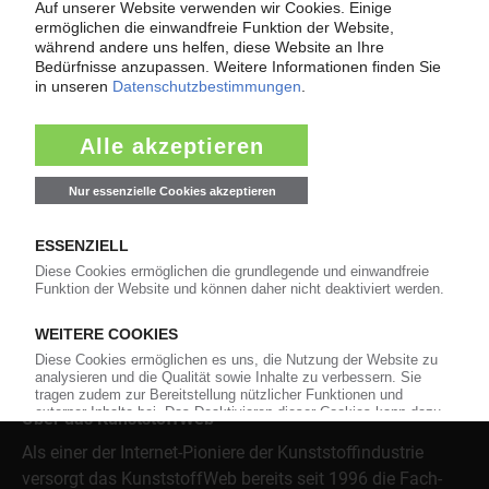
Force Majeure in der Kunststoffindustrie
Fragen und Antworten: Was Kunst­stoff­verarbeiter wissen müssen,
wenn der Lieferant nicht mehr liefert – Informationen zum
Themenkomplex Force Majeure, Corona und Kunststoff-
Preisentwicklung sowie Tipps für die Praxis.
Jetzt lesen
Über das KunststoffWeb
Als einer der Internet-Pioniere der Kunststoffindustrie
versorgt das KunststoffWeb bereits seit 1996 die Fach-