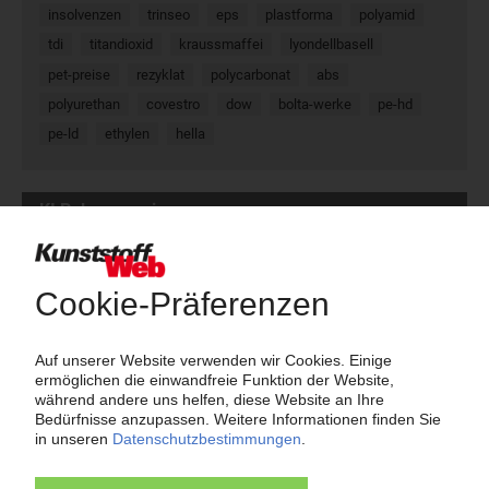
insolvenzen
trinseo
eps
plastforma
polyamid
tdi
titandioxid
kraussmaffei
lyondellbasell
pet-preise
rezyklat
polycarbonat
abs
polyurethan
covestro
dow
bolta-werke
pe-hd
pe-ld
ethylen
hella
KI Polymerpreise
100 Zeitreihen für den Polymermarkt
Charts und Datentabellen
Preis-Indizes
Marktreports und Marktdaten
Jetzt kostenlos testen