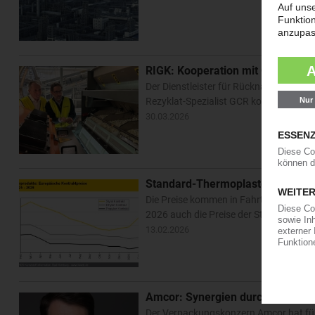
RIGK: Kooperation mit GCR evalu
Der Dienstleister für Rücknahme und 
Rezyklat-Spezialist GCR kooperieren b
30.03.2026
Standard-Thermoplaste: Aufschlä
Die Preise kommen in Fahrt. Nachdem di
2026 auch die Preise der Standard-Th
13.02.2026
Amcor: Synergien durch Berry-Ü
Der Verpackungskonzern Amcor hat für