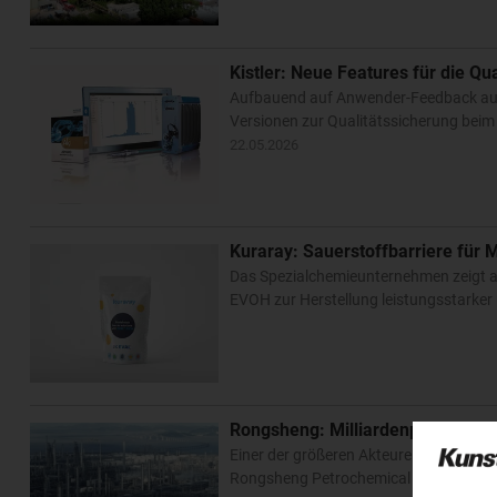
Kistler: Neue Features für die Qu
Aufbauend auf Anwender-Feedback aus 
Versionen zur Qualitätssicherung beim
22.05.2026
Kuraray: Sauerstoffbarriere für
Das Spezialchemieunternehmen zeigt au
EVOH zur Herstellung leistungsstark
Rongsheng: Milliardenprojekt auf
Einer der größeren Akteure aus der zwei
Rongsheng Petrochemical investiert u