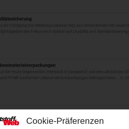
alitätssicherung
der Fertigung von Medizinprodukten legt das Unternehmen mit neuen 
 Spritzgießen den Fokus noch stärker auf Usability und Standardisierung
 Monomaterialverpackungen
f der heute beginnenden Interpack in Düsseldorf, wie eine ultradünne Sc
er und PPWR-konformer Lebensmittelverpackungen beitragen kann.…
07.05
 der chinesischen Insel Zhoushan
ten Reihe der chinesischen Petrochemie schickt sich an, in die Oberliga 
mgerechnet rund 10 Mrd EUR – also mehr als BASF in den Verbundstand