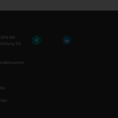
räfte der
icklung für
 Handelsnamen
los
hlen