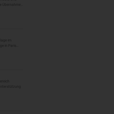
ene Übernahme…
lage im
ge in Paris…
ereich
unterstützung