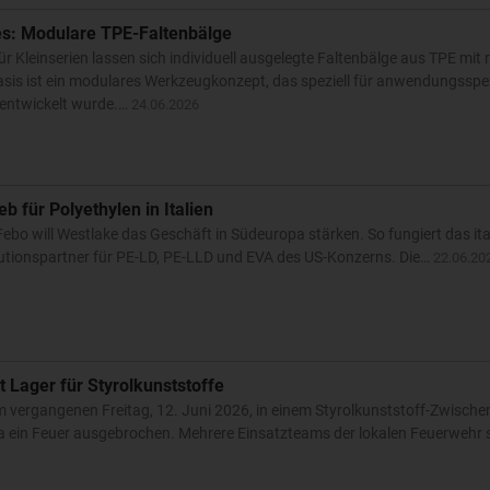
es: Modulare TPE-Faltenbälge
r Kleinserien lassen sich individuell ausgelegte Faltenbälge aus TPE mit 
asis ist ein modulares Werkzeugkonzept, das speziell für anwendungsspe
 entwickelt wurde.…
24.06.2026
 für Polyethylen in Italien
Febo will Westlake das Geschäft in Südeuropa stärken. So fungiert das ita
butionspartner für PE-LD, PE-LLD und EVA des US-Konzerns. Die…
22.06.20
t Lager für Styrolkunststoffe
m vergangenen Freitag, 12. Juni 2026, in einem Styrolkunststoff-Zwische
ua ein Feuer ausgebrochen. Mehrere Einsatzteams der lokalen Feuerwehr