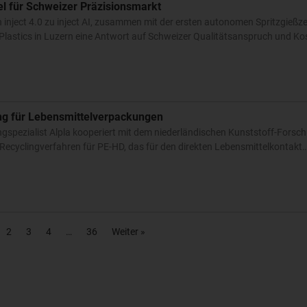
sel für Schweizer Präzisionsmarkt
n inject 4.0 zu inject AI, zusammen mit der ersten autonomen Spritzgießzel
 Plastics in Luzern eine Antwort auf Schweizer Qualitätsanspruch und K
ing für Lebensmittelverpackungen
gspezialist Alpla kooperiert mit dem niederländischen Kunststoff-Forsch
 Recyclingverfahren für PE-HD, das für den direkten Lebensmittelkontakt
2
3
4
36
Weiter »