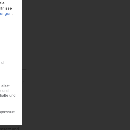
er- und
ropaweit…
en im Februar
ägung. Am…
Umsatz und