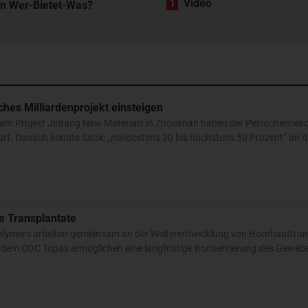
1
Video
in Wer-Bietet-Was?
ches Milliardenprojekt einsteigen
g am Projekt Jintang New Materials in Zhoushan haben der Petrochemiek
rt. Danach könnte Sabic „mindestens 30 bis höchstens 50 Prozent“ an
he Transplantate
Polymers arbeiten gemeinsam an der Weiterentwicklung von Hornhauttran
dem COC Topas ermöglichen eine langfristige Konservierung des Geweb