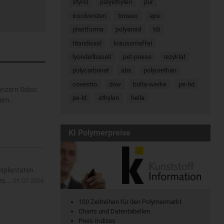
styrol
polyethylen
pur
insolvenzen
trinseo
eps
plastforma
polyamid
tdi
titandioxid
kraussmaffei
lyondellbasell
pet-preise
rezyklat
polycarbonat
abs
polyurethan
covestro
dow
bolta-werke
pe-hd
onzern Sabic
pe-ld
ethylen
hella
 dem…
KI Polymerpreise
splantaten.
es.…
01.07.2026
100 Zeitreihen für den Polymermarkt
Charts und Datentabellen
Preis-Indizes