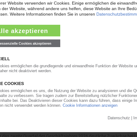
iert Recycling von Industrieverpackungen
Verwertung von Verpackungen und Kunststoffen RIGK und der Compoundi
ei der Verwertung von Industrieverpackungen aus Kunststoff. Ziel des eu
ge auf breiter Front
e Notierungen für Ethylen, Propylen und Styrol nach oben strebten, folg
ermoplaste dieser Tendenz – wenn auch in ganz unterschiedlicher Auspr
bernahme treiben Ergebnis
 das zweite Quartal des Geschäftsjahres 2026 deutliche Zuwächse bei 