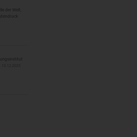
le der Welt,
ostendruck
ungsinstitut
…
15.12.2025