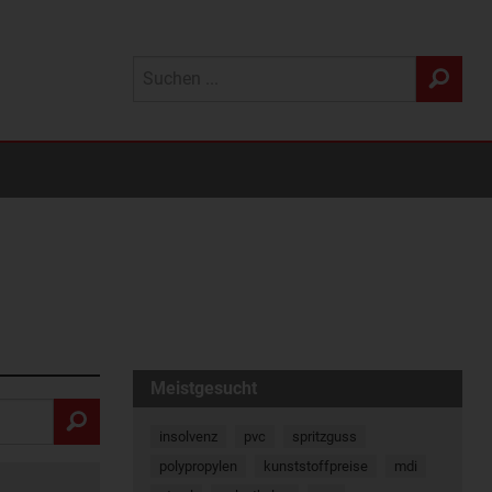
Meistgesucht
insolvenz
pvc
spritzguss
polypropylen
kunststoffpreise
mdi