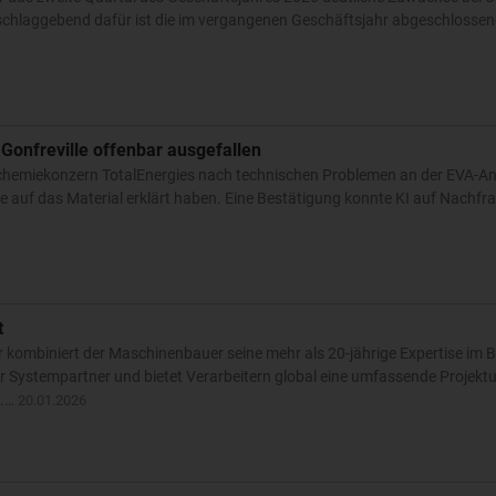
schlaggebend dafür ist die im vergangenen Geschäftsjahr abgeschloss
 Gonfreville offenbar ausgefallen
ochemiekonzern TotalEnergies nach technischen Problemen an der EVA-An
e auf das Material erklärt haben. Eine Bestätigung konnte KI auf Nachfra
t
kombiniert der Maschinenbauer seine mehr als 20-jährige Expertise im B
 Systempartner und bietet Verarbeitern global eine umfassende Projekt
e.…
20.01.2026