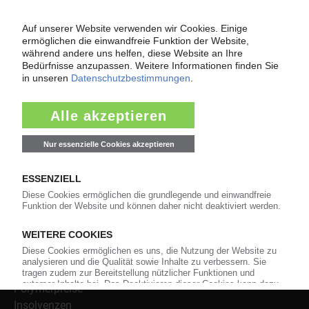
Über das KunststoffWeb
Als einer der Internet-Pioniere der Kunststoffindustrie
versorgt das KunststoffWeb bereits seit 1996 die Fach-
und Führungskräfte der Branche mit täglichen
Nachrichten rund um das Thema "Kunststoffe". Im Fokus
der Berichterstattung ist dabei die Preisentwicklung für
Kunststoffe sowie Märkte, Unternehmen, Produkte,
Material, Anwendungen und Verpackungen.
Weiterhin bietet das KunststoffWeb geeignete
Bezugsquellen für den Einkauf sowie nützlichen Service-
Informationen wie Handelsnamen und Veranstaltungen.
Nachrichten
Alle Nachrichten
Branche
Technologie
Polymerpreise
Insolvenzen