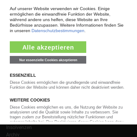
Als einer der Internet-Pioniere der Kunststoffindustrie
versorgt das KunststoffWeb bereits seit 1996 die Fach-
und Führungskräfte der Branche mit täglichen
Nachrichten rund um das Thema "Kunststoffe". Im Fokus
der Berichterstattung ist dabei die Preisentwicklung für
Kunststoffe sowie Märkte, Unternehmen, Produkte,
Material, Anwendungen und Verpackungen.
Weiterhin bietet das KunststoffWeb geeignete
Bezugsquellen für den Einkauf sowie nützlichen Service-
Informationen wie Handelsnamen und Veranstaltungen.
Nachrichten
Alle Nachrichten
Branche
Technologie
Polymerpreise
Insolvenzen
Archiv