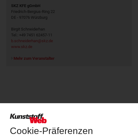
SKZ KFE gGmbH
Friedrich-Bergius-Ring 22
DE - 97076 Würzburg
Birgit Schneiderhan
Tel.: +49 7451 62457-11
b.schneiderhan@skz.de
www.skz.de
Mehr zum Veranstalter
Über das KunststoffWeb