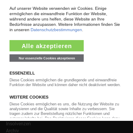
Als einer der Internet-Pioniere der Kunststoffindustrie
versorgt das KunststoffWeb bereits seit 1996 die Fach-
und Führungskräfte der Branche mit täglichen
Nachrichten rund um das Thema "Kunststoffe". Im Fokus
der Berichterstattung ist dabei die Preisentwicklung für
Kunststoffe sowie Märkte, Unternehmen, Produkte,
Material, Anwendungen und Verpackungen.
Weiterhin bietet das KunststoffWeb geeignete
Bezugsquellen für den Einkauf sowie nützlichen Service-
Informationen wie Handelsnamen und Veranstaltungen.
Nachrichten
Alle Nachrichten
Branche
Technologie
Polymerpreise
Insolvenzen
Archiv