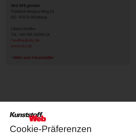
SKZ KFE gGmbH
Friedrich-Bergius-Ring 22
DE - 97076 Würzburg
Liliane Wuttke
Tel.: +49 345 53045-24
l.wuttke@skz.de
www.skz.de
Mehr zum Veranstalter
Über das KunststoffWeb