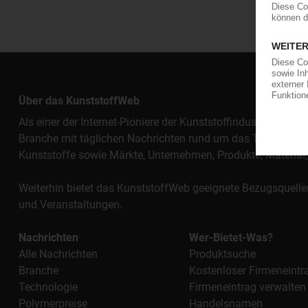
Über das KunststoffWeb
Als einer der Internet-Pioniere der Kunststoffindustrie vers
Branche mit täglichen Nachrichten rund um das Thema "Kunst
Kunststoffe sowie Märkte, Unternehmen, Produkte, Materi
Weiterhin bietet das KunststoffWeb geeignete Bezugsquelle
und Veranstaltungen.
Nachrichten
Wer-Bietet-Was?
Alle Nachrichten
Produktsuche
Branche
Kostenloser Firmeneintr
Technologie
Firmeneintrag verwalten
Polymerpreise
Handelsnamen