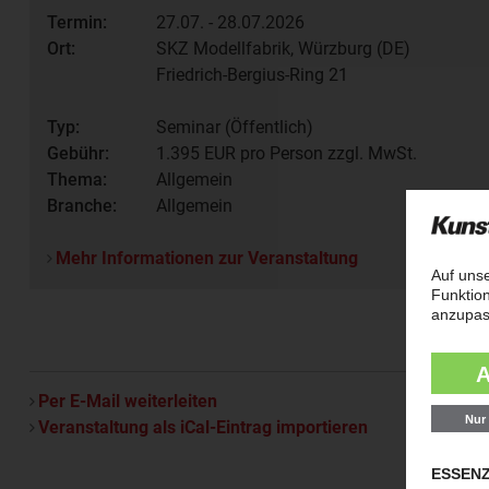
Termin:
27.07. - 28.07.2026
Ort:
SKZ Modellfabrik, Würzburg (DE)
Friedrich-Bergius-Ring 21
Typ:
Seminar (Öffentlich)
Gebühr:
1.395
EUR pro Person zzgl. MwSt.
Thema:
Allgemein
Branche:
Allgemein
Mehr Informationen zur Veranstaltung
Per E-Mail weiterleiten
Veranstaltung als iCal-Eintrag importieren