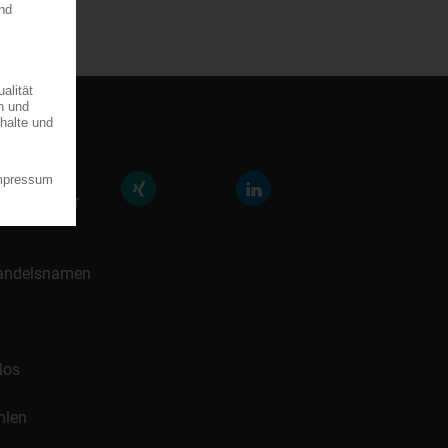
räfte der
icklung für
 Handelsnamen
los
hlen