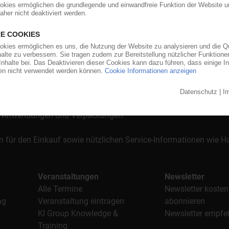
orgt das KunststoffWeb bereits seit 1996 die Fach- und Führungsk
stoffe". Im Fokus der Berichterstattung ist dabei die Preisentw
al, Anwendungen und Verpackungen.
n für den Einkauf sowie nützlichen Service-Informationen wie
Veranstaltungen
Newsletter
Alle Termine
Newsletter kosten
ag
Veranstaltung eintragen
abonnieren
KI Group Knowledge &
Newsletter empfe
Training