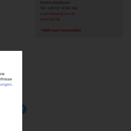
Annika Steinbauer
Tel.: +49 931 4104-164
a.steinbauer@skz.de
www.skz.de
Mehr zum Veranstalter