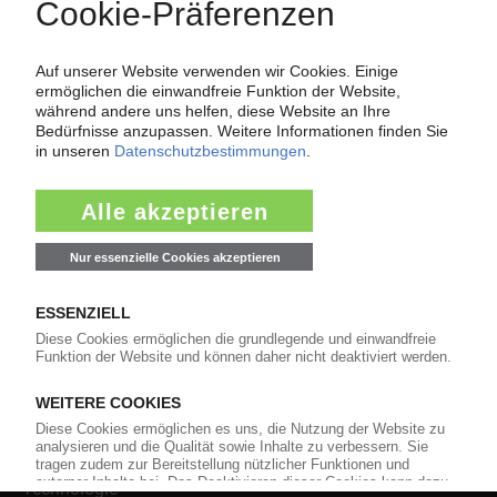
Über das KunststoffWeb
Als einer der Internet-Pioniere der Kunststoffindustrie
versorgt das KunststoffWeb bereits seit 1996 die Fach-
und Führungskräfte der Branche mit täglichen
Nachrichten rund um das Thema "Kunststoffe". Im Fokus
der Berichterstattung ist dabei die Preisentwicklung für
Kunststoffe sowie Märkte, Unternehmen, Produkte,
Material, Anwendungen und Verpackungen.
Weiterhin bietet das KunststoffWeb geeignete
Bezugsquellen für den Einkauf sowie nützlichen Service-
Informationen wie Handelsnamen und Veranstaltungen.
Nachrichten
Alle Nachrichten
Branche
Technologie