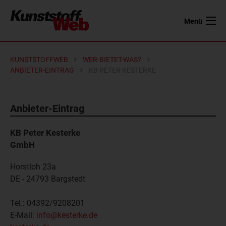
Menü
KUNSTSTOFFWEB
WER-BIETET-WAS?
ANBIETER-EINTRAG
KB PETER KESTERKE
Anbieter-Eintrag
KB Peter Kesterke
GmbH
Horstloh 23a
DE - 24793
Bargstedt
Tel.:
04392/9208201
E-Mail:
info@kesterke.de