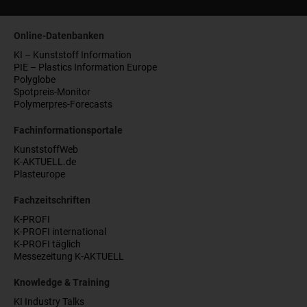
Online-Datenbanken
KI – Kunststoff Information
PIE – Plastics Information Europe
Polyglobe
Spotpreis-Monitor
Polymerpres-Forecasts
Fachinformationsportale
KunststoffWeb
K-AKTUELL.de
Plasteurope
Fachzeitschriften
K-PROFI
K-PROFI international
K-PROFI täglich
Messezeitung K-AKTUELL
Knowledge & Training
KI Industry Talks