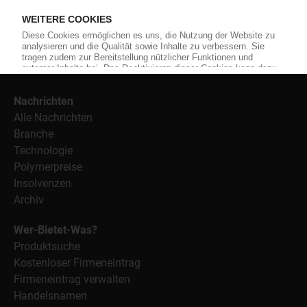
Material, Anwendungen und Verpackungen.
Weiterhin bietet das KunststoffWeb geeignete
Bezugsquellen für den Einkauf sowie nützlichen Service-
Informationen wie Handelsnamen und Veranstaltungen.
Nachrichten
Alle Nachrichten
Branche
Technologie
Polymerpreise
Insolvenzen
Archiv
Wer-Bietet-Was?
Produktsuche
Kostenloser Firmeneintrag
Firmeneintrag verwalten
Handelsnamen