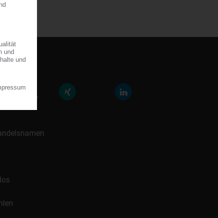
räfte der
icklung für
 Handelsnamen
los
hlen