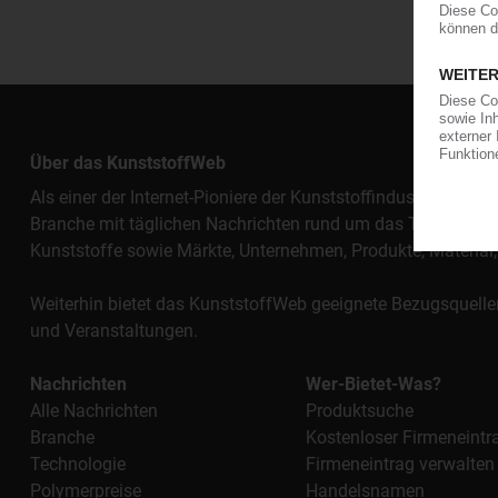
Über das KunststoffWeb
Als einer der Internet-Pioniere der Kunststoffindustrie vers
Branche mit täglichen Nachrichten rund um das Thema "Kunst
Kunststoffe sowie Märkte, Unternehmen, Produkte, Materi
Weiterhin bietet das KunststoffWeb geeignete Bezugsquelle
und Veranstaltungen.
Nachrichten
Wer-Bietet-Was?
Alle Nachrichten
Produktsuche
Branche
Kostenloser Firmeneintr
Technologie
Firmeneintrag verwalten
Polymerpreise
Handelsnamen