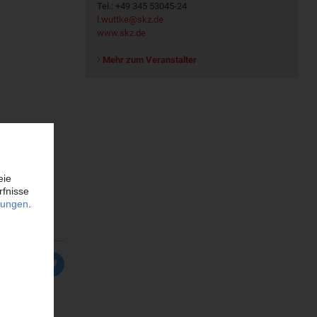
Tel.: +49 345 53045-24
l.wuttke@skz.de
www.skz.de
Mehr zum Veranstalter