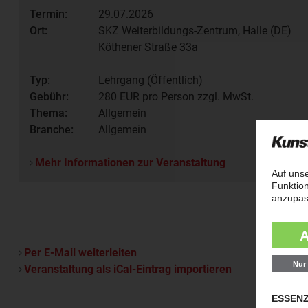
Termin:
29.07.2026
Ort:
SKZ Weiterbildungs-Zentrum, Halle (DE)
Köthener Straße 33a
Typ:
Lehrgang (Öffentlich)
Gebühr:
280
EUR pro Person zzgl. MwSt.
Thema:
Allgemein
Branche:
Allgemein
Mehr Informationen zur Veranstaltung
Per E-Mail weiterleiten
Veranstaltung als iCal-Eintrag importieren