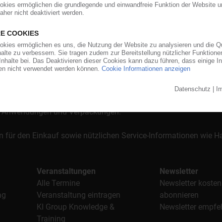
orgt das KunststoffWeb bereits seit 1996 die Fach- und Führungsk
stoffe". Im Fokus der Berichterstattung ist dabei die Preisentw
al, Anwendungen und Verpackungen.
n für den Einkauf sowie nützlichen Service-Informationen wie
Veranstaltungen
Newsletter
Alle Termine
Newsletter kosten
ag
Veranstaltung eintragen
abonnieren
KI Group Knowledge &
Newsletter empfe
Training