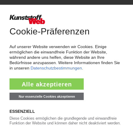
Per E-Mail weiterleiten
Veranstaltung als iCal-Eintrag importieren
Ansprechpartner
Kunststoff-Cluster Business Upper Austria - OÖ
Wirtschaftsagentur GmbH
Hafenstraße 47-51
AT - 4020 Linz
Sandra Nötstaller
Tel.: +43 664 78053684
Fax: +43 732 79810 - 5110
sandra.noetstaller@biz-up.at
www.kunststoff-cluster,at
Mehr zum Veranstalter