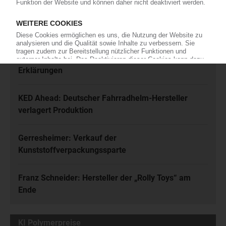
Meistgelesen
Karl Hess: Automobilzulieferer ist insolvent
Rhein-Niedrigwasser: Zahlreiche Force-Majeure-
Erklärungen
KED Ahead: Deutscher Fahrradhelm-Hersteller
verlagert Produktion
Gerresheimer: Verkauf der
Kunststoffverpackungssparte
Franz Schneider: Hersteller der „Rolly Toys“ am
Ende
KI Polymerpreise