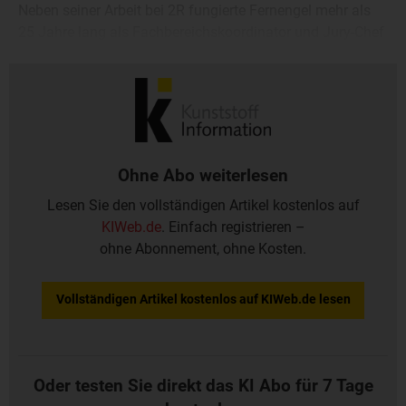
Neben seiner Arbeit bei 2R fungierte Fernengel mehr als
25 Jahre lang als Fachbereichskoordinator und Jury-Chef
beim „SPE AutomotiveAward“ der Internationalen
Gesellschaft für Kunststofftechnik / SPE Central Europe.
Ohne Abo weiterlesen
Lesen Sie den vollständigen Artikel kostenlos auf
KIWeb.de
. Einfach registrieren –
ohne Abonnement, ohne Kosten.
Vollständigen Artikel kostenlos auf KIWeb.de lesen
Oder testen Sie direkt das KI Abo für 7 Tage