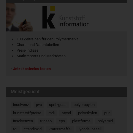
100 Zeitreihen für den Polymermarkt
Charts und Datentabellen
Preis-Indizes
Marktreports und Marktdaten
Jetzt kostenlos testen
Meistgesucht
insolvenz
pvc
spritzguss
polypropylen
kunststoffpreise
mdi
styrol
polyethylen
pur
insolvenzen
trinseo
eps
plastforma
polyamid
tdi
titandioxid
kraussmaffei
lyondellbasell