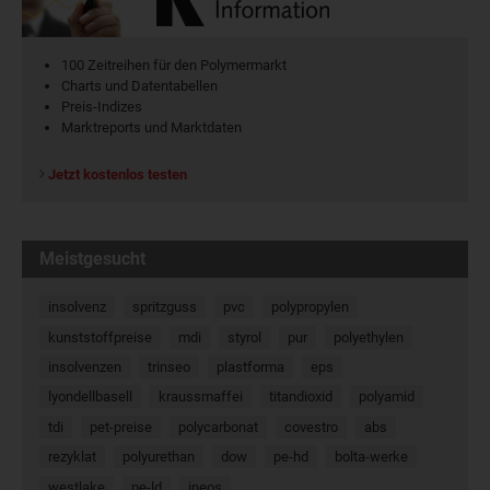
100 Zeitreihen für den Polymermarkt
Charts und Datentabellen
Preis-Indizes
Marktreports und Marktdaten
Jetzt kostenlos testen
Meistgesucht
insolvenz
spritzguss
pvc
polypropylen
kunststoffpreise
mdi
styrol
pur
polyethylen
insolvenzen
trinseo
plastforma
eps
lyondellbasell
kraussmaffei
titandioxid
polyamid
tdi
pet-preise
polycarbonat
covestro
abs
rezyklat
polyurethan
dow
pe-hd
bolta-werke
westlake
pe-ld
ineos