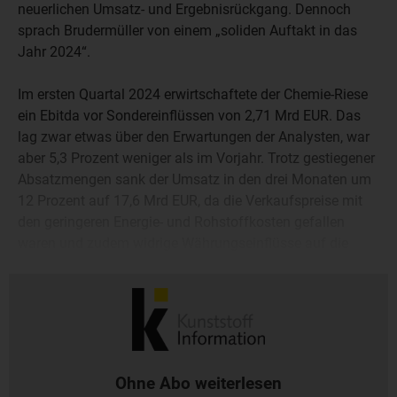
neuerlichen Umsatz- und Ergebnisrückgang. Dennoch
sprach Brudermüller von einem „soliden Auftakt in das
Jahr 2024“.
Im ersten Quartal 2024 erwirtschaftete der Chemie-Riese
ein Ebitda vor Sondereinflüssen von 2,71 Mrd EUR. Das
lag zwar etwas über den Erwartungen der Analysten, war
aber 5,3 Prozent weniger als im Vorjahr. Trotz gestiegener
Absatzmengen sank der Umsatz in den drei Monaten um
12 Prozent auf 17,6 Mrd EUR, da die Verkaufspreise mit
den geringeren Energie- und Rohstoffkosten gefallen
waren und zudem widrige Währungseinflüsse auf die
Erlöse drückten. Das Ergebnis nach Steuern gab um 12
Prozent nach auf 1,41 Mrd EUR.
Ohne Abo weiterlesen