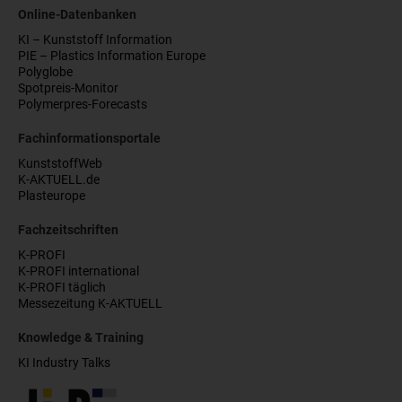
Online-Datenbanken
KI – Kunststoff Information
PIE – Plastics Information Europe
Polyglobe
Spotpreis-Monitor
Polymerpres-Forecasts
Fachinformationsportale
KunststoffWeb
K-AKTUELL.de
Plasteurope
Fachzeitschriften
K-PROFI
K-PROFI international
K-PROFI täglich
Messezeitung K-AKTUELL
Knowledge & Training
KI Industry Talks