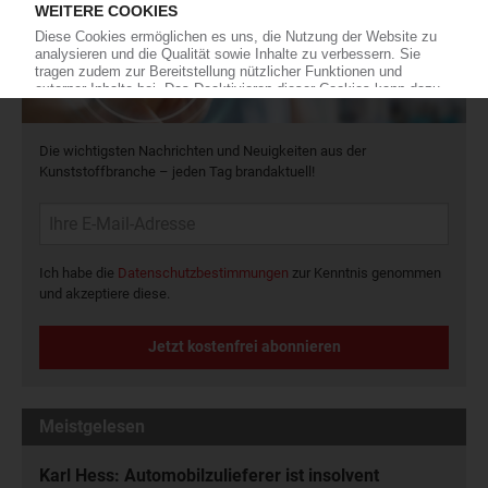
Die wichtigsten Nachrichten und Neuigkeiten aus der
Kunststoffbranche – jeden Tag brandaktuell!
Ich habe die
Datenschutzbestimmungen
zur Kenntnis genommen
und akzeptiere diese.
Jetzt kostenfrei abonnieren
Meistgelesen
Karl Hess: Automobilzulieferer ist insolvent