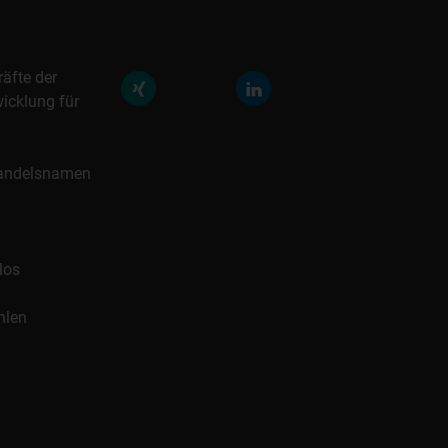
räfte der
icklung für
 Handelsnamen
los
hlen