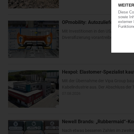
OPmobility: Autozulieferer verst
Mit Investitionen in den USA und Asien 
Diversifizierung vorantreiben. Im US-Bu
Hexpol: Elastomer-Spezialist k
Mit der Übernahme der Vipa Group bau
Kabelindustrie aus. Der Abschluss der T
07.08.2026
Newell Brands: „Rubbermaid“-Ko
Nach etwas besseren Zahlen im zweite