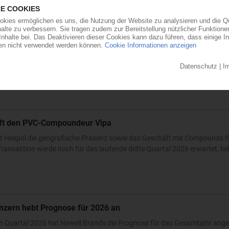
ärkt Präsenz in den USA und Asien
will der Automobilzulieferer OPmobility – die frühere Plastic Omnium – se
ndesstaat Ohio errichtet der familiengeführte Automobilzulieferer ein...
0
auft den PVC-Compoundeur Vipa
t Hexpol die geografische Präsenz sowie das Geschäft mit Compounds fü
ransaktion werde noch für das laufende dritte Quartal 2026 erwartet, teilt
nzern hebt Prognose für 2026 an
n Quartal 2026 hat Newell Brands die Prognose für das Gesamtjahr ang