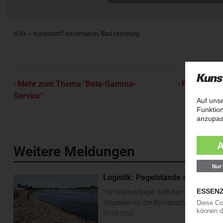
© KI – Kunststoff Information, Bad Homburg
Mehr zum Thema "Beta-Gamma-
Per E-Mail 
Service"
Weitere Meldungen
Logistik: Pegelstände am Rhein e
Für Steffen Bilger fällt der Sommerurl
Situation für die Binnenschifffahrt ha
07.08.2026