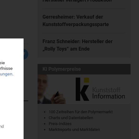
Gerresheimer: Verkauf der
Kunststoffverpackungssparte
Franz Schneider: Hersteller der
„Rolly Toys“ am Ende
KI Polymerpreise
100 Zeitreihen für den Polymermarkt
Charts und Datentabellen
atischen
Preis-Indizes
en. Dort...
Marktreports und Marktdaten