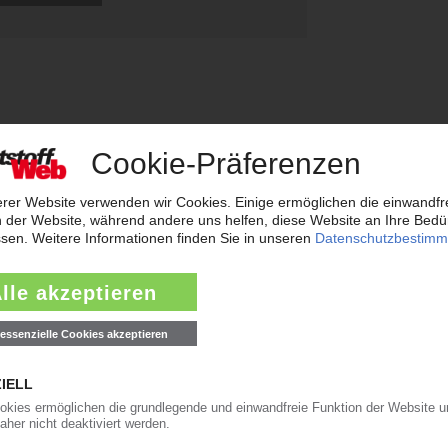
weiterleiten
rreichen neues Rekordtief
aub derzeit so flach wie das Niedrigwasser im Rhein. Angesichts der dram
t der frisch gekürte Bundesverkehrsminister zur Konferenz nach Bonn gelad