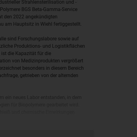
ustrieller Strahlensterilisation und -
r Polymere BGS Beta-Gamma-Service
at den 2022 angekündigten
 am Hauptsitz in Wiehl fertiggestellt.
alle sind Forschungslabore sowie auf
zliche Produktions- und Logistikflächen
ist die Kapazität für die
isation von Medizinprodukten vergrößert
rzeichnet besonders in diesem Bereich
achfrage, getrieben von der alternden
em ein neues Labor entstanden, in dem
ien für Biopolymere gearbeitet wird.
schleiß und chemische Einwirkungen