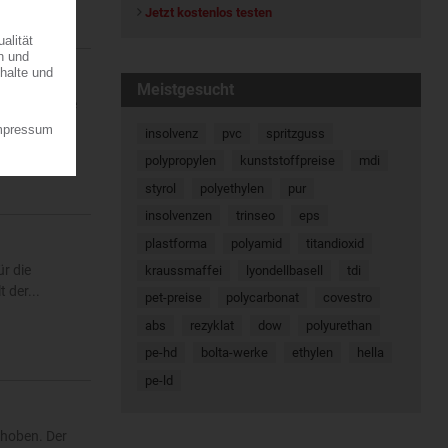
Jetzt kostenlos testen
Meistgesucht
ine regionale
7.08.2026
insolvenz
pvc
spritzguss
polypropylen
kunststoffpreise
mdi
styrol
polyethylen
pur
insolvenzen
trinseo
eps
plastforma
polyamid
titandioxid
r die
kraussmaffei
lyondellbasell
tdi
 der...
pet-preise
polycarbonat
covestro
abs
rezyklat
dow
polyurethan
pe-hd
bolta-werke
ethylen
hella
pe-ld
ehoben. Der