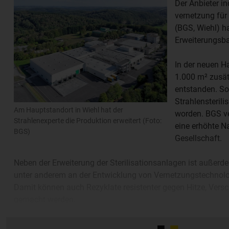
Der Anbieter ind
vernetzung fü
(BGS, Wiehl) h
Erweiterungsbau
In der neuen H
1.000 m² zusät
entstanden. So 
Strahlensteril
Am Hauptstandort in Wiehl hat der
worden. BGS ve
Strahlenexperte die Produktion erweitert (Foto:
eine erhöhte N
BGS)
Gesellschaft.
Neben der Erweiterung der Sterilisationsanlagen ist außerd
unter anderem an der Entwicklung von Vernetzungstechnolog
Damit können auch Rezyklate resistenter gegen Hitze, Ver
gemacht werden.