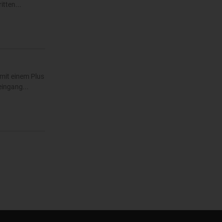
tten...
mit einem Plus
eingang...