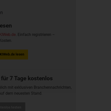
lesen
KIWeb.de
. Einfach registrieren –
Kosten.
f KIWeb.de lesen
 für 7 Tage kostenlos
glich mit exklusiven Branchennachrichten,
auf dem neuesten Stand.
stenlos testen