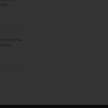
tten...
mit einem Plus
eingang...