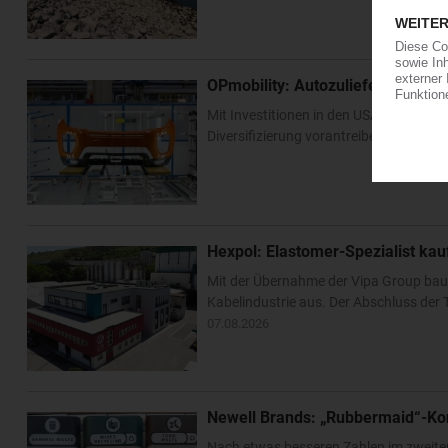
OPmobility: Autozulieferer verst
Mit Investitionen in den USA und Asien 
Diversifizierung vorantreiben. Im US-Bu
Hexpol: Elastomer-Spezialist k
Mit der Übernahme der Vipa Group bau
Kabelindustrie aus. Der Abschluss der T
07.08.2026
Newell Brands: „Rubbermaid“-Ko
Nach etwas besseren Zahlen im zweite