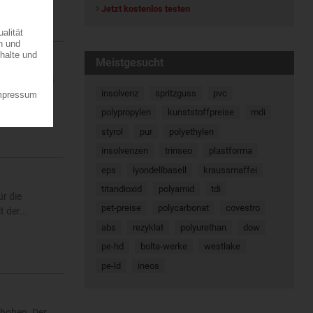
Jetzt kostenlos testen
Meistgesucht
ine regionale
insolvenz
spritzguss
pvc
7.08.2026
polypropylen
kunststoffpreise
mdi
styrol
pur
polyethylen
insolvenzen
trinseo
plastforma
eps
lyondellbasell
kraussmaffei
titandioxid
polyamid
tdi
r die
pet-preise
polycarbonat
covestro
 der...
abs
rezyklat
polyurethan
dow
pe-hd
bolta-werke
westlake
pe-ld
ineos
ehoben. Der