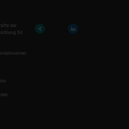
räfte der
icklung für
 Handelsnamen
los
hlen