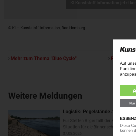
KI Kunststoff Information jetzt ko
© KI – Kunststoff Information, Bad Homburg
Mehr zum Thema "Blue Cycle"
Per E-Mail 
Weitere Meldungen
Logistik: Pegelstände am Rhein e
Für Steffen Bilger fällt der Sommerurl
Situation für die Binnenschifffahrt ha
07.08.2026