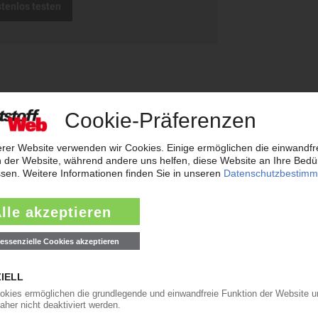
stenlos testen
weiterleiten
rreichen neues Rekordtief
aub derzeit so flach wie das Niedrigwasser im Rhein. Angesichts der dram
t der frisch gekürte Bundesverkehrsminister zur Konferenz nach Bonn gelad