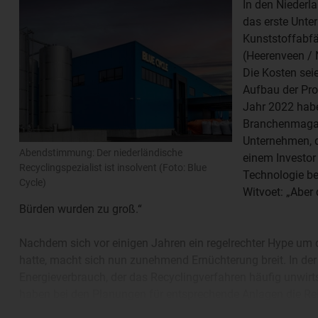
In den Niederl
das erste Unte
Kunststoffabf
(Heerenveen / 
Die Kosten sei
Aufbau der Pro
Jahr 2022 habe
Branchenmagaz
Unternehmen, d
Abendstimmung: Der niederländische
einem Investor
Recyclingspezialist ist insolvent (Foto: Blue
Technologie bew
Cycle)
Witvoet: „Aber
Bürden wurden zu groß.“
Nachdem sich vor einigen Jahren ein regelrechter Hype um 
hatte, macht sich nun zunehmend Ernüchterung breit. In der 
Energieverbrauch, der das Recyclingverfahren häufig unwi
haben bei den Planungen für entsprechende Anlagen die Rei
ein Konsortium um den französischen Abfallentsorger Suez. 