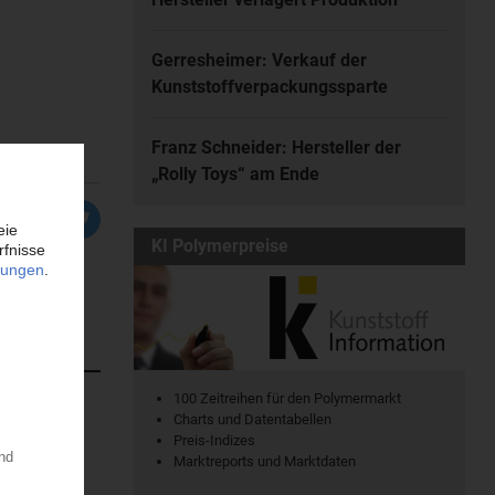
Gerresheimer: Verkauf der
Kunststoffverpackungssparte
Franz Schneider: Hersteller der
„Rolly Toys“ am Ende
KI Polymerpreise
100 Zeitreihen für den Polymermarkt
Charts und Datentabellen
atischen
Preis-Indizes
en. Dort...
Marktreports und Marktdaten