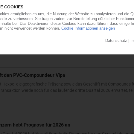
ärkt Präsenz in den USA und Asien
will der Automobilzulieferer OPmobility – die frühere Plastic Omnium – se
ndesstaat Ohio errichtet der familiengeführte Automobilzulieferer ein...
0
auft den PVC-Compoundeur Vipa
t Hexpol die geografische Präsenz sowie das Geschäft mit Compounds fü
ransaktion werde noch für das laufende dritte Quartal 2026 erwartet, teilt
nzern hebt Prognose für 2026 an
n Quartal 2026 hat Newell Brands die Prognose für das Gesamtjahr ang