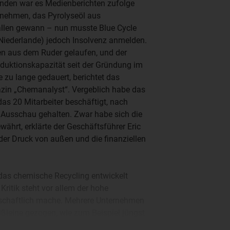
anden war es Medienberichten zufolge
rnehmen, das Pyrolyseöl aus
ällen gewann – nun musste Blue Cycle
Niederlande) jedoch Insolvenz anmelden.
en aus dem Ruder gelaufen, und der
duktionskapazität seit der Gründung im
 zu lange gedauert, berichtet das
in „Chemanalyst“. Vergeblich habe das
as 20 Mitarbeiter beschäftigt, nach
 Ausschau gehalten. Zwar habe sich die
ährt, erklärte der Geschäftsführer Eric
 der Druck von außen und die finanziellen
das chemische Recycling entwickelt
Kritik steht vor allem der hohe
rtschaftlich mache. Mehrere Unternehmen
ßleine gezogen, wie zum Beispiel jüngst
Bei den Betreibergesellschaften selbst