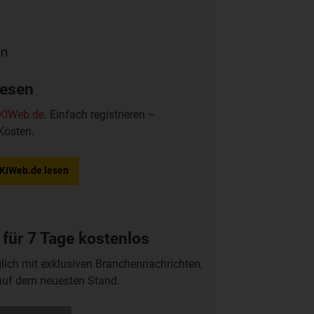
 Ioniqa für Schlagzeilen gesorgt.
lesen
KIWeb.de
. Einfach registrieren –
Kosten.
f KIWeb.de lesen
 für 7 Tage kostenlos
glich mit exklusiven Branchennachrichten,
auf dem neuesten Stand.