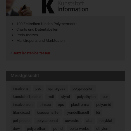
100 Zeitreihen für den Polymermarkt
Charts und Datentabellen
Preis-Indizes
Marktreports und Marktdaten
Jetzt kostenlos testen
Meistgesucht
insolvenz
pvc
spritzguss
polypropylen
kunststoffpreise
mdi
styrol
polyethylen
pur
insolvenzen
trinseo
eps
plastforma
polyamid
titandioxid
kraussmaffei
lyondellbasell
tdi
pet-preise
polycarbonat
covestro
abs
rezyklat
dow
polyurethan
pe-hd
bolta-werke
ethylen