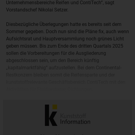
Unternehmensbereiche Reifen und ContiTech“, sagt
Vorstandschef Nikolai Setzer.
Diesbezügliche Überlegungen hatte es bereits seit dem
Sommer gegeben. Doch nun sind die Pläne fix, auch wenn
Aufsichtsrat und Hauptversammlung noch grünes Licht
geben müssen. Bis zum Ende des dritten Quartals 2025
sollen die Vorbereitungen für die Ausgliederung
abgeschlossen sein, um den Bereich künftig
„kapitalmarktfähig“ aufzustellen. Bei dem Continental-
Restkonzern bleiben somit die Reifensparte und der
kunststoffrelevante Geschäftsbereich ContiTech mit den
Aktivitäten für Fluidsysteme, Dichtungen,
Oberflächenmaterialien, Schwingungsdämpfung sowie
Keil- und Zahnriemen.