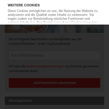
Die wichtigsten Nachrichten und Neuigkeiten aus der
Kunststoffbranche – jeden Tag brandaktuell!
Ich habe die
Datenschutzbestimmungen
zur Kenntnis genommen
und akzeptiere diese.
Jetzt kostenfrei abonnieren
Meistgelesen